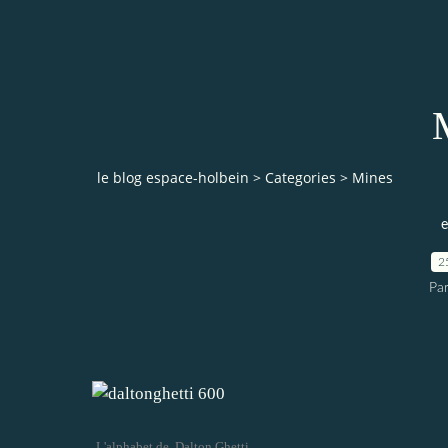
le blog espace-holbein
>
Categories
>
Mines
e
2
Pa
L'alphabet de Dalton Ghetti