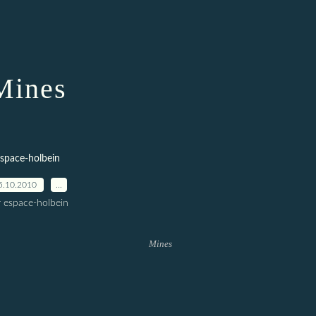
Mines
space-holbein
5.10.2010
…
r espace-holbein
Mines