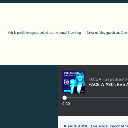
Voir le profil de
espace-holbein
sur le portail Overblog
Créer un blog gratuit sur Ove
FACE A - un podcast 
FACE A #30 : Eve A
0:00
FACE A #30 : Eve Angeli raconte "A