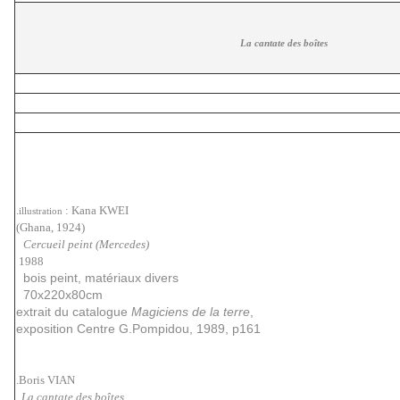
La cantate des boîtes
.
: Kana KWEI
illustration
(Ghana, 1924)
Cercueil peint (Mercedes)
1988
bois peint, matériaux divers
70x220x80cm
extrait du catalogue
Magiciens de la terre
,
exposition Centre G.Pompidou, 1989, p161
.Boris VIAN
La cantate des boîtes