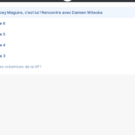
bey Maguire, c'est lui ! Rencontre avec Damien Witecka
e 6
e 5
e 4
e 3
s créatrices de la VF !
e 2
e 1
e Mektoub My Love arrive enfin ! Rencontre avec Shaïn Boumedine et Sal
i : après Toni en famille
elle réalise le bouleversant Dites lui que je l'aime
ais ! Rencontre autour de Vie privée de Rebecca Zlotowski