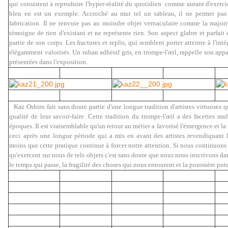
qui consistent à reproduire l'hyper-réalité du quotidien comme autant d'exercice
bleu en est un exemple. Accroché au mur tel un tableau, il ne permet pas
fabrication. Il ne renvoie pas au moindre objet vernaculaire comme la majorit
témoigne de rien d'existant et ne représente rien. Son aspect glabre et parfait 
partie de son corps. Les fractures et replis, qui semblent porter atteinte à l'inté
élégamment valorisés. Un ruban adhésif gris, en trompe-l'œil, rappelle son app
présentées dans l'exposition.
Kaz Oshiro fait sans doute partie d'une longue tradition d'artistes virtuoses q
qualité de leur savoir-faire. Cette tradition du trompe-l'œil a des facettes mul
époques. Il est vraisemblable qu'un retour au métier a favorisé l'émergence et la r
ceci
après une longue période qui a mis en avant des artistes revendiquant l
moins que cette pratique continue à forcer notre attention. Si nous continuons
qu'exercent sur nous de tels objets c'est sans doute que nous nous inscrivons da
le temps qui passe, la fragilité des choses qui nous entourent et la poussière po