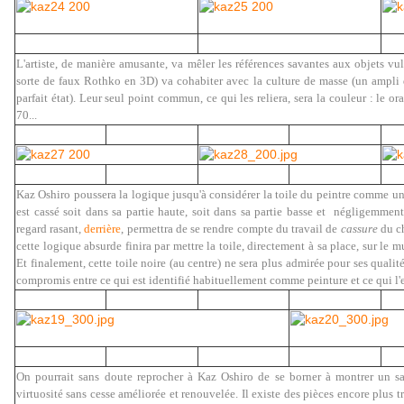
L'artiste, de manière amusante, va mêler les références savantes aux objets vulg
sorte de faux Rothko en 3D) va cohabiter avec la culture de masse (un ampli
parfait état). Leur seul point commun, ce qui les reliera, sera la couleur : le 
70...
Kaz Oshiro poussera la logique jusqu'à considérer la toile du peintre comme une
est cassé soit dans sa partie haute, soit dans sa partie basse et négligemmen
regard rasant,
derrière
, permettra de se rendre compte du travail de
cassure
du ch
cette logique absurde finira par mettre la toile, directement à sa place, sur le 
Et finalement, cette toile noire (au centre) ne sera plus admirée pour ses quali
compromis entre ce qui est identifié habituellement comme peinture et ce qui l
On pourrait sans doute reprocher à Kaz Oshiro de se borner à montrer un sa
virtuosité sans cesse améliorée et renouvelée. Il existe des pièces encore plus 