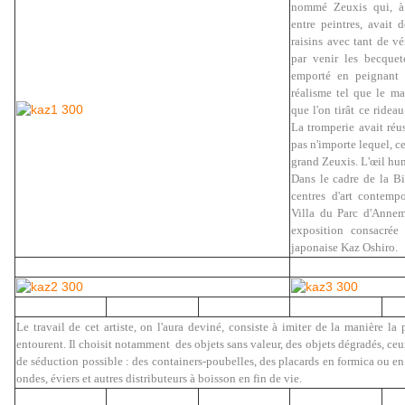
nommé Zeuxis qui, à 
entre peintres, avait 
raisins avec tant de vé
par venir les becquete
emporté en peignant 
réalisme tel que le m
que l'on tirât ce ridea
La tromperie avait réus
pas n'importe lequel, ce
grand Zeuxis. L'œil hum
Dans le cadre de la B
centres d'art contempo
Villa du Parc d'Annem
exposition consacrée 
japonaise Kaz Oshiro.
Le travail de cet artiste, on l'aura deviné, consiste à imiter de la manière la
entourent. Il choisit notamment des objets sans valeur, des objets dégradés, ceu
de séduction possible : des containers-poubelles, des placards en formica ou e
ondes, éviers et autres distributeurs à boisson en fin de vie.