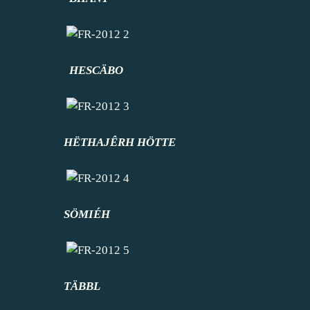
HESCÄBO
HËTHAJÊRH HÖTTE
SÖMIÉH
TÄBBL