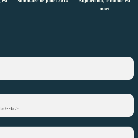
 est
Sommaire de juillet 2014
Aujourd'hui, le monde est
mort
br /> <br />