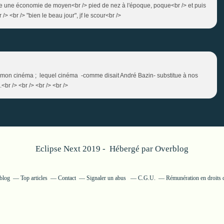
me une économie de moyen<br /> pied de nez à l'époque, poque<br /> et puis
r /> <br /> "bien le beau jour", jf le scour<br />
fais mon cinéma ; lequel cinéma -comme disait André Bazin- substitue à nos
br /> <br /> <br /> <br />
Eclipse Next 2019 - Hébergé par
Overblog
rblog
Top articles
Contact
Signaler un abus
C.G.U.
Rémunération en droits d