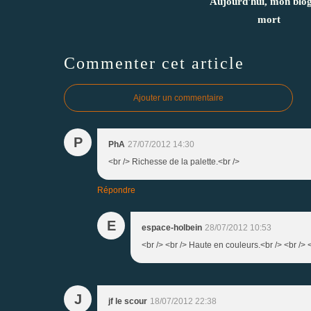
Aujourd'hui, mon blog
mort
Commenter cet article
Ajouter un commentaire
P
PhA
27/07/2012 14:30
<br /> Richesse de la palette.<br />
Répondre
E
espace-holbein
28/07/2012 10:53
<br /> <br /> Haute en couleurs.<br /> <br /> <
J
jf le scour
18/07/2012 22:38