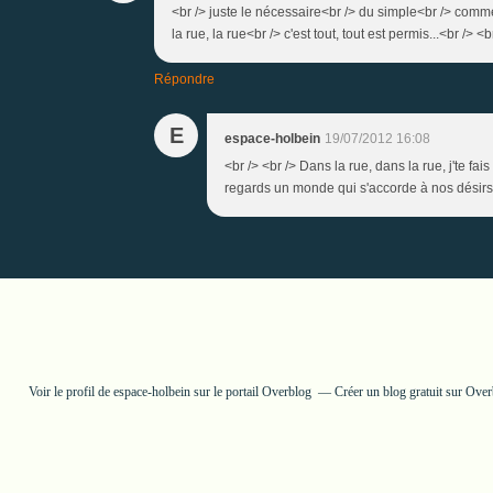
<br /> juste le nécessaire<br /> du simple<br /> com
la rue, la rue<br /> c'est tout, tout est permis...<br /> <b
Répondre
E
espace-holbein
19/07/2012 16:08
<br /> <br /> Dans la rue, dans la rue, j'te 
regards un monde qui s'accorde à nos désirs.<
Voir le profil de
espace-holbein
sur le portail Overblog
Créer un blog gratuit sur Ove