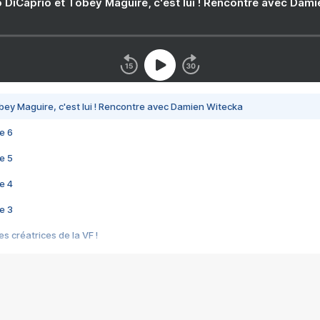
 DiCaprio et Tobey Maguire, c'est lui ! Rencontre avec Dam
bey Maguire, c'est lui ! Rencontre avec Damien Witecka
e 6
e 5
e 4
e 3
s créatrices de la VF !
e 2
e 1
e Mektoub My Love arrive enfin ! Rencontre avec Shaïn Boumedine et Sal