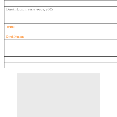
Derek Hudson,
veste rouge
, 2005
source
Derek Hudson