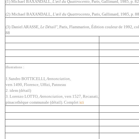
(1) Michael BAXANDALL,
L'œil du Quattrocento
, Paris, Gallimard, 1985, p. 82
(2)
Michael BAXANDALL,
L'œil du Quattrocento
, Paris, Gallimard, 1985, p. 8
(3)
Daniel ARASSE,
Le Détail"
, Paris, Flammarion, Édition couleur de 1992, col
88
illustrations :
1.Sandro BOTTICELLI,
Annonciation
,
vers 1490, Florence, Uffizi, Panneau
2. idem (détail)
3. Lorenzo LOTTO,
Annonciation
, vers 1527, Recanati,
pinacothèque communale
(détail). Complet
ici