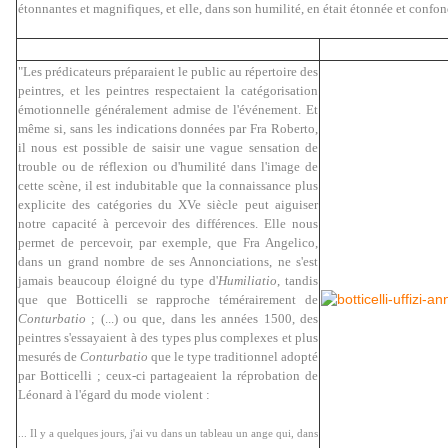
étonnantes et magnifiques, et elle, dans son humilité, en était étonnée et confon
"Les prédicateurs préparaient le public au répertoire des
peintres, et les peintres respectaient la catégorisation
émotionnelle généralement admise de l'événement. Et
même si, sans les indications données par Fra Roberto,
il nous est possible de saisir une vague sensation de
trouble ou de réflexion ou d'humilité dans l'image de
cette scène, il est indubitable que la connaissance plus
explicite des catégories du XVe siècle peut aiguiser
notre capacité à percevoir des différences. Elle nous
permet de percevoir, par exemple, que Fra Angelico,
dans un grand nombre de ses Annonciations, ne s'est
jamais beaucoup éloigné du type d'
Humiliatio
, tandis
que que Botticelli se rapproche témérairement de
Conturbatio
; (...) ou que, dans les années 1500, des
peintres s'essayaient à des types plus complexes et plus
mesurés de
Conturbatio
que le type traditionnel adopté
par Botticelli ; ceux-ci partageaient la réprobation de
Léonard à l'égard du mode violent :
... Il y a quelques jours, j'ai vu dans un tableau un ange qui, dans