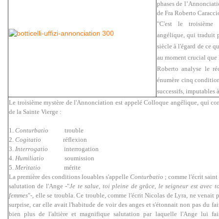
phases de l’Annonciati
de Fra Roberto Caracci
"C'est le troisième
angélique, qui traduit
siècle à l'égard de ce q
au moment crucial que le
Roberto analyse le réc
énumère cinq condition
successifs, imputables 
Le troisième mystère de l'Annonciation est appelé Colloque angélique, qui co
de la Sainte Vierge :
1.
Conturbatio
trouble
2.
Cogitatio
réflexion
3.
Interrogatio
interrogation
4.
Humiliatio
soumission
5.
Meritatio
mérite
La première des conditions louables s'appelle
Conturbatio
; comme l'écrit saint
salutation de l'Ange -"
Je te salue, toi pleine de grâce, le seigneur est avec to
femmes
"-, elle se troubla. Ce trouble, comme l'écrit Nicolas de Lyra, ne venait 
surprise, car elle avait l'habitude de voir des anges et s'étonnait non pas du fai
bien plus de l'altière et magnifique salutation par laquelle l'Ange lui fa