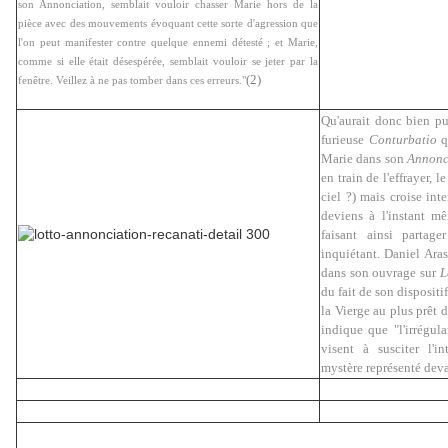
son Annonciation, semblait vouloir chasser Marie hors de la
pièce avec des mouvements évoquant cette sorte d'agression que
l'on peut manifester contre quelque ennemi détesté ; et Marie,
comme si elle était désespérée, semblait vouloir se jeter par la
(2)
fenêtre. Veillez à ne pas tomber dans ces erreurs."
Qu'aurait donc bien pu
furieuse
Conturbatio
q
Marie dans son
Annonc
en train de l'effrayer, 
ciel ?) mais croise int
deviens à l'instant m
faisant ainsi partag
inquiétant. Daniel Aras
dans son ouvrage sur
L
du fait de son dispositi
la Vierge au plus prêt d
indique que "l'irrégula
visent à susciter l'i
mystère représenté deva