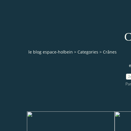
C
le blog espace-holbein
>
Categories
>
Crânes
e
2
Pa