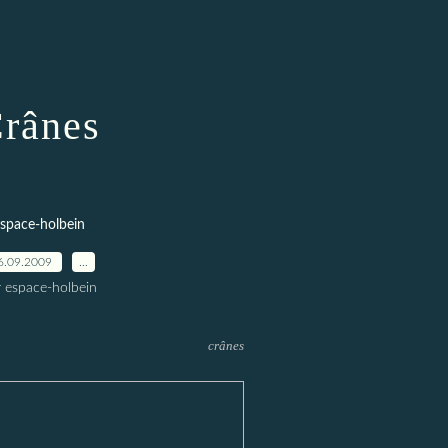
rânes
space-holbein
6.09.2009
…
r espace-holbein
crânes