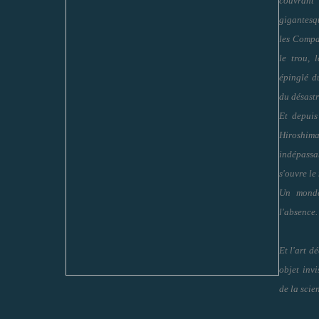
couvrant
gigantesq
les Compa
le trou,
épinglé du
du désastr
Et depuis
Hiroshi
indépass
s'ouvre le
Un monde
l'absence.
Et l'art d
objet invi
de la scie