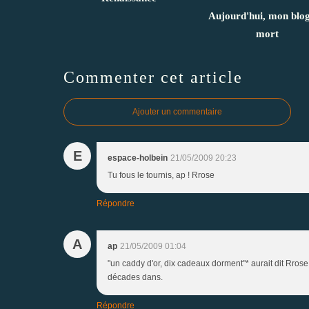
Aujourd'hui, mon blog
mort
Commenter cet article
Ajouter un commentaire
E
espace-holbein
21/05/2009 20:23
Tu fous le tournis, ap ! Rrose
Répondre
A
ap
21/05/2009 01:04
"un caddy d'or, dix cadeaux dorment"* aurait dit Rrose 
décades dans.
Répondre