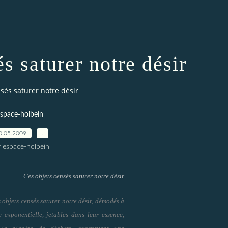
s saturer notre désir
sés saturer notre désir
space-holbein
0.05.2009
…
r espace-holbein
Ces objets censés saturer notre désir
 objets censés saturer notre désir, démodés à
e exponentielle, jetables dans leur essence,