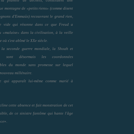
 la planète de déchets, constituent une
ue montagne de «petits riens» (comme disent
gnons d'Emmaüs) recouvrant le grand rien,
 le vide qui résonne dans ce que Freud a
 «malaise» dans la civilisation, à la veille
e où s'est abîmé le XXe siècle.
 la seconde guerre mondiale, la Shoah et
ma sont désormais les coordonnées
ables du monde sans promesse sur lequel
 nouveau millénaire.
 qui apparaît lui-même comme marié à
écline cette absence et fait monstration de cet
sible, de ce sinistre fantôme qui hante l'âge
nce
».