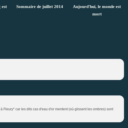
 est
Sommaire de juillet 2014
Aujourd'hui, le monde est
mort
à Fleury* car les dits cas d'eau d'or mentent (où glissent les ombres) sont