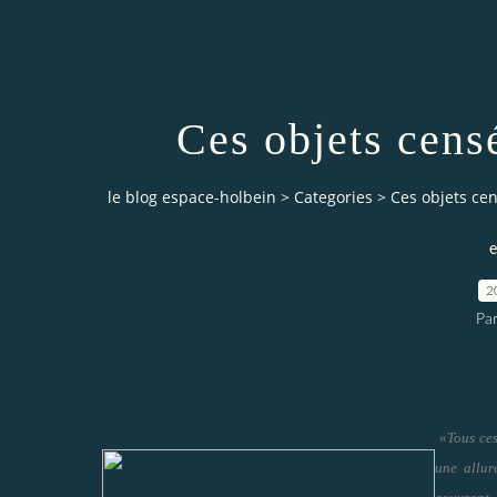
Ces objets censé
le blog espace-holbein
>
Categories
>
Ces objets cen
e
2
Pa
«
Tous ces
une allur