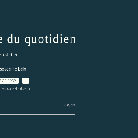
e du quotidien
quotidien
space-holbein
9.05.2009
…
r espace-holbein
Objets