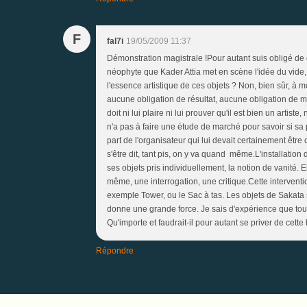
F
fal7i
19/05/2009 11:37
Démonstration magistrale !Pour autant suis obligé de
néophyte que Kader Attia met en scène l'idée du vide, c
l'essence artistique de ces objets ? Non, bien sûr, à mo
aucune obligation de résultat, aucune obligation de moyen
doit ni lui plaire ni lui prouver qu'il est bien un artiste
n'a pas à faire une étude de marché pour savoir si sa 
part de l'organisateur qui lui devait certainement êtr
s'être dit, tant pis, on y va quand même.L'installation
ses objets pris individuellement, la notion de vanité. 
même, une interrogation, une critique.Cette interventi
exemple Tower, ou le Sac à tas. Les objets de Sakata so
donne une grande force. Je sais d'expérience que tous 
Qu'importe et faudrait-il pour autant se priver de cette
Répondre