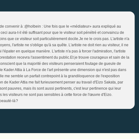
 de convenir à :@holbein : Une fois que le «médiateur» aura expliqué au
eci aura-t-il été suffisant pour que le visiteur soit pénétré et convaincu de
ins que ce visiteur soit particulièrement docile.Je ne le crois pas. L'artiste n'a
s, l'artiste ne s'oblige qu'à sa quête. L'artiste ne doit rien au visiteur, il ne
, ni l'épater en quelque manière. L'artiste n'a pas à forcer l'admiration, l'artiste
prestation recevra l'assentiment du public.Et je trouve courageux et sain de la
e conscient que la majorité des visiteurs penseraient foutage de gueule de
 de Kader Attia à La Force de l'art présente une dimension qui n'est pas dans
Elle me semble un parfait contrepoint à la grandiloquence de l'exposition
on de Kader Attia me fait furieusement penser au travail d'Eizo Sakata, par
nt pauvres, mais ils sont aussi pertinents, c'est leur pertinence qui leur
les visiteurs ne sont pas sensibles à cette force de l'œuvre d'Eizo.
 beauté-là ?