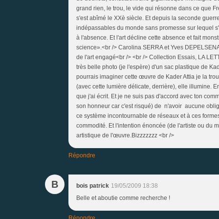
grand rien, le trou, le vide qui résonne dans ce que Fr
s'est abîmé le XXè siècle. Et depuis la seconde guer
indépassables du monde sans promesse sur lequel s'
à l'absence. Et l'art décline cette absence et fait monst
science».<br /> Carolina SERRA et Yves DEPELSENAIR
de l'art engagé<br /> <br /> Collection Essais, LA LE
très belle photo (je l'espère) d'un sac plastique de Kad
pourrais imaginer cette œuvre de Kader Attia je la trou
(avec cette lumière délicate, derrière), elle illumine. 
que j'ai écrit. Et je ne suis pas d'accord avec ton comme
son honneur car c'est risqué) de n'avoir aucune obliga
ce système incontournable de réseaux et à ces forme
commodité. Et l'intention énoncée (de l'artiste ou du 
artistique de l'œuvre.Bizzzzzzz <br />
Répondre
B
bois patrick
19/05/2009 18:38
Belle et aboutie comme recherche !
Répondre