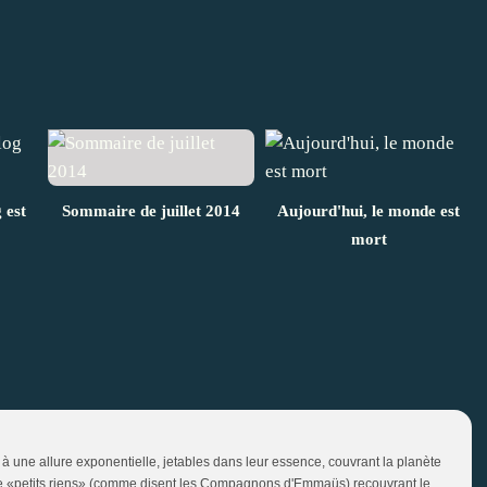
 est
Sommaire de juillet 2014
Aujourd'hui, le monde est
mort
à une allure exponentielle, jetables dans leur essence, couvrant la planète
e «petits riens» (comme disent les Compagnons d'Emmaüs) recouvrant le