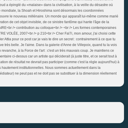
eud a épinglé du «malaise» dans la civilisation, à la veille du désastre où
re mondiale, la Shoah et Hiroshima sont désormais les coordonnées
ouvre le nouveau millénaire. Un monde qui apparaît lui-même comme marié
ration de cet objet invisible, de ce sinistre fantôme qui hante l'âge de la
E<br /> contribution au colloque<br /> <br /> Les formes contemporaines
TTRE VOLÉE, 2007<br /> p 210<br /> Cher Fal7i, mon amour, j'ai choisi cette
er Attia pour ce post car je vais te dire un secret : contrairement à ce que tu
ve très belle. Je l'aime. Dans la galerie d'Anne de Villepoix, quand tu la vois
En revanche, à la Force de l'art : c'est un très mauvais coup. Je maintiens ce
ntaire ci-dessus car un artiste qui déciderait (à juste titre, et ce serait tout à
tion de résultat ne devrait pas participer (comme c'est la règle aujourd'hui) à
s hautement institutionnelles. Nous sommes actuellement dans la
médiateur) ne peut pas et ne doit pas se substituer à la dimension réellement