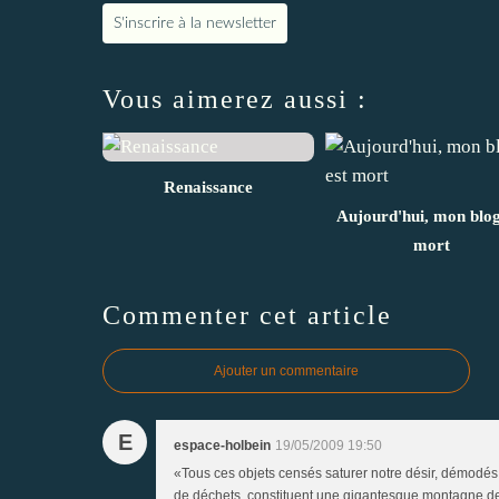
S'inscrire à la newsletter
Vous aimerez aussi :
Renaissance
Aujourd'hui, mon blog
mort
Commenter cet article
Ajouter un commentaire
E
espace-holbein
19/05/2009 19:50
«Tous ces objets censés saturer notre désir, démodés 
de déchets, constituent une gigantesque montagne d