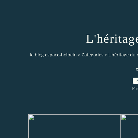
L'héritag
le blog espace-holbein
>
Categories
>
L'héritage du 
e
1
Pa