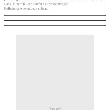
Hans Holbein le Jeune aurait eu une vie dissipée.
Holbein reste mystérieux et beau.
Publicité