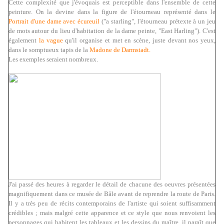
Cette complexité que j'évoquais est perceptible dans l'ensemble de cette
peinture. On la devine dans la figure de l'étourneau représenté dans le
Portrait d'une dame avec écureuil
("a starling", l'étourneau prétexte à un jeu
de mots autour du lieu d'habitation de la dame peinte, "East Harling"). C'est
également
la vague
qu'il organise et met en scène, juste devant nos yeux,
dans le somptueux tapis de la
Madone de Darmstadt.
Les exemples seraient nombreux.
J'ai passé des heures à regarder le détail de chacune des oeuvres présentées
magnifiquement dans ce musée de Bâle avant de reprendre la route de Paris.
Il y a très peu de récits contemporains de l'artiste qui soient suffisamment
crédibles ; mais malgré cette apparence et ce style que nous renvoient les
personnages qui habitent les tableaux et les dessins du maître, il paraît que