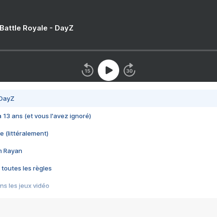
 Battle Royale - DayZ
 DayZ
 a 13 ans (et vous l'avez ignoré)
e (littéralement)
im Rayan
 toutes les règles
s les jeux vidéo
us choquant de Rockstar ? - Le scandale BULLY