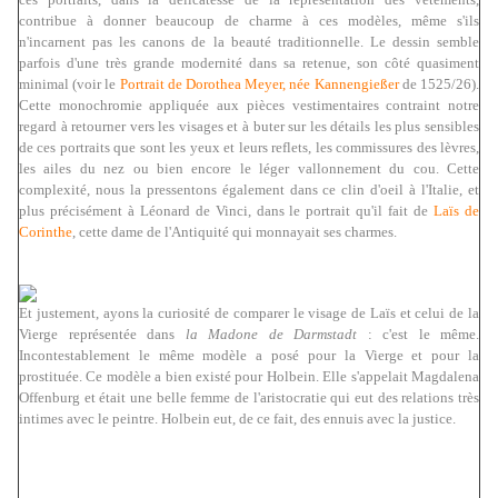
contribue à donner beaucoup de charme à ces modèles, même s'ils
n'incarnent pas les canons de la beauté traditionnelle. Le dessin semble
parfois d'une très grande modernité dans sa retenue, son côté quasiment
minimal (voir le
Portrait de Dorothea Meyer, née Kannengießer
de 1525/26).
Cette monochromie appliquée aux pièces vestimentaires contraint notre
regard à retourner vers les visages et à buter sur les détails les plus sensibles
de ces portraits que sont les yeux et leurs reflets, les commissures des lèvres,
les ailes du nez ou bien encore le léger vallonnement du cou. Cette
complexité, nous la pressentons également dans ce clin d'oeil à l'Italie, et
plus précisément à Léonard de Vinci, dans le portrait qu'il fait de
Laïs de
Corinthe
, cette dame de l'Antiquité qui monnayait ses charmes.
Et justement, ayons la curiosité de comparer le visage de Laïs et celui de la
Vierge représentée dans
la Madone de Darmstadt
: c'est le même.
Incontestablement le même modèle a posé pour la Vierge et pour la
prostituée. Ce modèle a bien existé pour Holbein. Elle s'appelait Magdalena
Offenburg et était une belle femme de l'aristocratie qui eut des relations très
intimes avec le peintre. Holbein eut, de ce fait, des ennuis avec la justice.