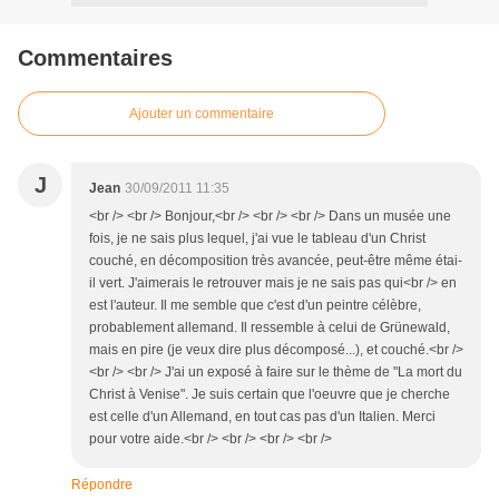
Commentaires
Ajouter un commentaire
J
Jean
30/09/2011 11:35
<br /> <br /> Bonjour,<br /> <br /> <br /> Dans un musée une
fois, je ne sais plus lequel, j'ai vue le tableau d'un Christ
couché, en décomposition très avancée, peut-être même étai-
il vert. J'aimerais le retrouver mais je ne sais pas qui<br /> en
est l'auteur. Il me semble que c'est d'un peintre célèbre,
probablement allemand. Il ressemble à celui de Grünewald,
mais en pire (je veux dire plus décomposé...), et couché.<br />
<br /> <br /> J'ai un exposé à faire sur le thème de "La mort du
Christ à Venise". Je suis certain que l'oeuvre que je cherche
est celle d'un Allemand, en tout cas pas d'un Italien. Merci
pour votre aide.<br /> <br /> <br /> <br />
Répondre