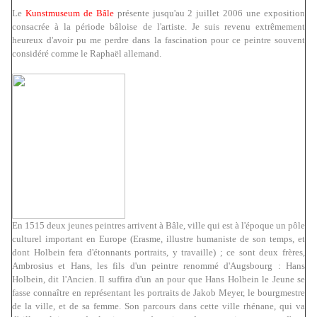
Le
Kunstmuseum de Bâle
présente jusqu'au 2 juillet 2006 une exposition
consacrée à la période bâloise de l'artiste. Je suis revenu extrêmement
heureux d'avoir pu me perdre dans la fascination pour ce peintre souvent
considéré comme le Raphaël allemand.
En 1515 deux jeunes peintres arrivent à Bâle, ville qui est à l'époque un pôle
culturel important en Europe (Erasme, illustre humaniste de son temps, et
dont Holbein fera d'étonnants portraits, y travaille) ; ce sont deux frères,
Ambrosius et Hans, les fils d'un peintre renommé d'Augsbourg : Hans
Holbein, dit l'Ancien. Il suffira d'un an pour que Hans Holbein le Jeune se
fasse connaître en représentant les portraits de Jakob Meyer, le bourgmestre
de la ville, et de sa femme. Son parcours dans cette ville rhénane, qui va