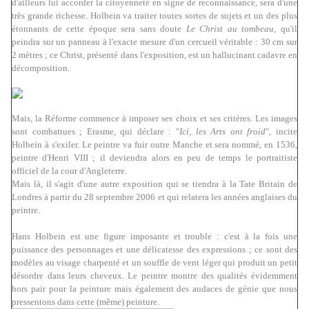
d'ailleurs lui accorder la citoyenneté en signe de reconnaissance, sera d'une
très grande richesse. Holbein va traiter toutes sortes de sujets et un des plus
étonnants de cette époque sera sans doute
Le Christ au tombeau
, qu'il
peindra sur un panneau à l'exacte mesure d'un cercueil véritable : 30 cm sur
2 mètres ; ce Christ, présenté dans l'exposition, est un hallucinant cadavre en
décomposition.
Mais, la Réforme commence à imposer ses choix et ses critères. Les images
sont combattues ; Erasme, qui déclare : "
Ici, les Arts ont froid
", incite
Holbein à s'exiler. Le peintre va fuir outre Manche et sera nommé, en 1536,
peintre d'Henri VIII ; il deviendra alors en peu de temps le portraitiste
officiel de la cour d'Angleterre.
Mais là, il s'agit d'une autre exposition qui se tiendra à la Tate Britain de
Londres à partir du 28 septembre 2006 et qui relatera les années anglaises du
peintre.
Hans Holbein est une figure imposante et trouble : c'est à la fois une
puissance des personnages et une délicatesse des expressions ; ce sont des
modèles au visage charpenté et un souffle de vent léger qui produit un petit
désordre dans leurs cheveux. Le peintre montre des qualités évidemment
hors pair pour la peinture mais également des audaces de génie que nous
pressentons dans cette (même) peinture.