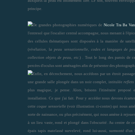
auxquels la peau est intimement liée. Le son, souvent envelopp
principe.
De grandes photographies numériques de
Nicole Tra Ba Va
l
'
entresol que l
'
escalier central accompagne, nous menant à l'épic
des cellules thématiques sont disposées à la manière de satelli
(
révélation,
l
a peau sensationnelle,
codes et langages de pe
collection objets de peau, etc.
) . Tout le long des parois de c
percées d'oculus sont aménagées afin de présenter des photographi
Enfin, en décrochement, nous accédons par un étroit passag
une grande salle plongée dans un noir complet, intitulée
reflet
plus magique, je pense. Alors, brisons l'itinéraire proposé
installation. Ce que j'ai fait. Pour y accéder nous devons écarte
cette
coque sensorielle
(voir illustration ci-contre) qui nous 
sorte de naissance, ou plus précisément, qui nous amène à rejoue
à un lieu vaste, rond et plongé dans l'obscurité. Au centre de c
épais tapis matelassé survelevé, rond lui-aussi, surmonté d'un 