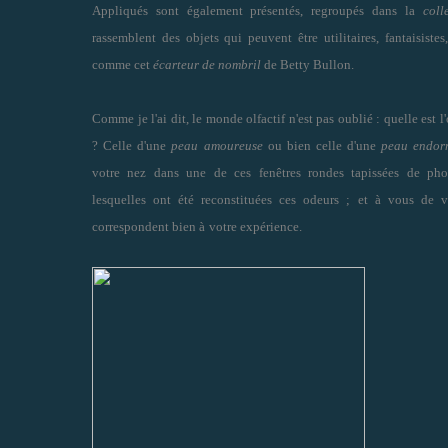
Appliqués sont également présentés, regroupés dans la
coll
rassemblent des objets qui peuvent être utilitaires, fantaisiste
comme cet
écarteur de nombril
de Betty Bullon.
Comme je l'ai dit, le monde olfactif n'est pas oublié : quelle est 
? Celle d'une
peau amoureuse
ou bien celle d'une
peau endor
votre nez dans une de ces fenêtres rondes tapissées de phot
lesquelles ont été reconstituées ces odeurs ; et à vous de v
correspondent bien à
votre expérience.