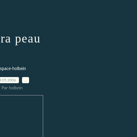
tra peau
space-holbein
8.05.2006
…
Par holbein