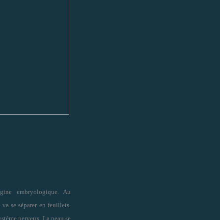
igine embryologique. Au
va se séparer en feuillets.
 système nerveux. La peau se