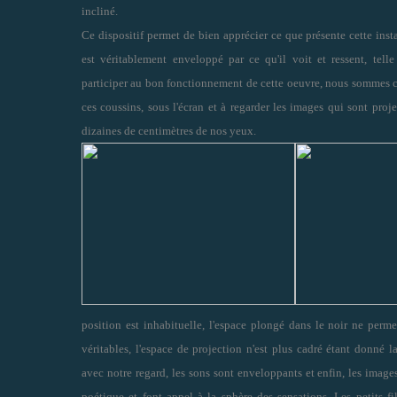
incliné.
Ce dispositif permet de bien apprécier ce que présente cette insta
est véritablement enveloppé par ce qu'il voit et ressent, tell
participer au bon fonctionnement de cette oeuvre, nous sommes c
ces coussins, sous l'écran et à regarder les images qui sont pro
dizaines de centimètres de nos yeux.
position est inhabituelle, l'espace plongé dans le noir ne perme
véritables, l
'
espace de projection n
'
est plus cadré étant donné la
avec notre regard, les sons sont enveloppants et enfin, les image
poétique et font appel à la sphère des sensations. Les petits fi