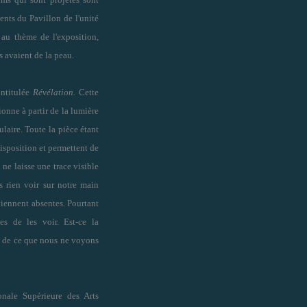
ents du Pavillon de l
'
unité
au thème de l'exposition,
s avaient de la peau.
intitulée
Révélation.
Cette
ionne à partir de la lumière
ulaire. Toute la pièce étant
isposition et permettent de
 ne laisse une trace visible
s rien voir sur notre main
viennent absentes. Pourtant
s de les voir. Est-ce la
e de ce que nous ne voyons
nale Supérieure des Arts