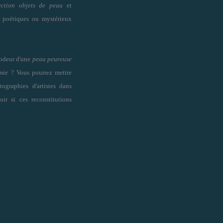
ection objets de peau
et
s, poétiques ou mystérieux
l'odeur d'une
peau peureuse
mie
? Vous pourrez mettre
ographies d'artistes dans
oir si
ces reconstitutions