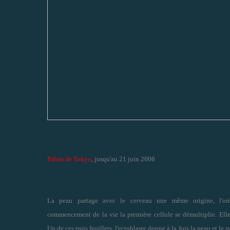
Palais de Tokyo
, jusqu'au 21 juin 2006
La peau partage avec le cerveau une même origine, l'or
commencement de la vie la première cellule se démultiplie. Elle 
Un de ces trois feuillets, l'ectoblaste donne à la fois la peau et le