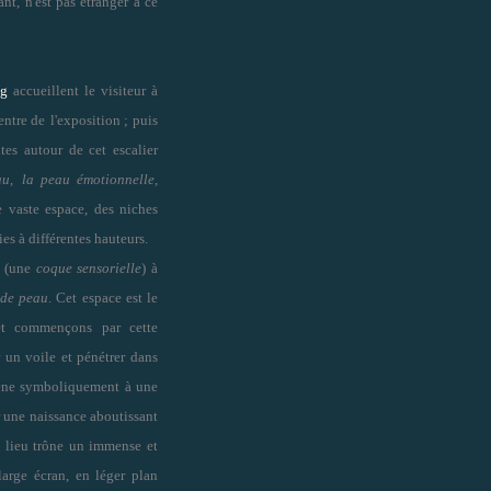
ant, n
'
est pas étranger à ce
ng
accueillent le visiteur à
entre de
l'exposition ; puis
tes autour de cet escalier
au,
la peau émotionnelle,
e vaste espace, des niches
es à différentes hauteurs.
e (une
coque sensorielle
) à
s de peau
. Cet espace est le
 et commençons par cette
r un voile et pénétrer dans
amène symboliquement à une
r une naissance aboutissant
e lieu trône un immense et
large écran, en léger plan