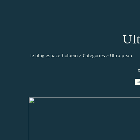
Ul
le blog espace-holbein
>
Categories
>
Ultra peau
e
0