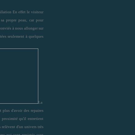
llation En effet le visiteur
e sa propre peau, car pour
onviés à nous allonger sur
jetées seulement à quelques
La
t plus d
'
avoir des repaires
 proximité qu'il entretient
s relèvent d
'
un univers très
lms qui sont projetés sont