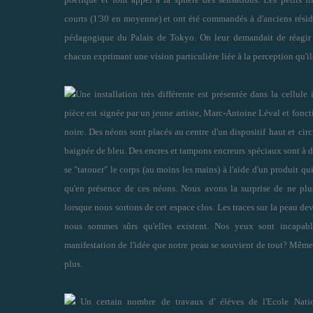
courts (1'30 en moyenne) et ont été commandés à d'anciens résid
pédagogique du Palais de Tokyo. On leur demandait de réagir 
chacun exprimant une vision particulière liée à la perception qu'il
Une installation très différente est présentée dans la cellule 
pièce est signée par un jeune artiste, Marc-Antoine Léval et fonct
noire. Des néons sont placés au centre d'un dispositif
haut et
circ
baignée de bleu. Des encres et tampons encreurs spéciaux sont à d
se "tatouer" le corps (au moins les mains) à l'aide d'un produit qui
qu'en présence de ces néons. Nous avons la surprise de ne plu
lorsque nous sortons de cet espace clos. Les traces sur la peau de
nous sommes sûrs qu'elles existent. Nos yeux sont incapable
manifestation de l'idée que notre peau se souvient de tout? Mêm
plus.
Un certain nombre de travaux d' élèves de l'Ecole Natio