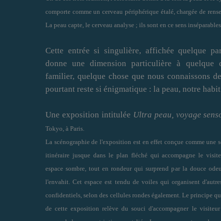
comporte comme un cerveau périphérique étalé, chargée de rensei
La peau capte, le cerveau analyse ; ils sont en ce sens inséparables
Cette entrée si singulière, affichée quelque par
donne une dimension particulière à quelque 
familier, quelque chose que nous connaissons de
pourtant reste si énigmatique : la peau, notre habit
Une exposition intitulée
Ultra peau, voyage senso
Tokyo, à Paris.
La scénographie de l
'
exposition est en effet conçue comme une 
itinéraire jusque dans le plan fléché qui accompagne le visit
espace sombre, tout en rondeur qui surprend par la douce odeu
l
'
envahit. Cet espace est tendu de voiles qui organisent d
'
autre
confidentiels, selon des cellules rondes également. Le principe qu
de cette exposition relève du souci d
'
accompagner le visiteur