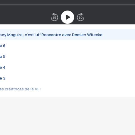
bey Maguire, c'est lui ! Rencontre avec Damien Witecka
e 6
e 5
e 4
e 3
s créatrices de la VF !
e 2
e 1
e Mektoub My Love arrive enfin ! Rencontre avec Shaïn Boumedine et Sal
i : après Toni en famille