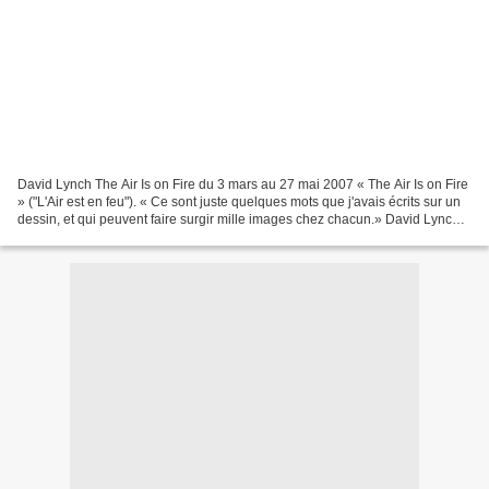
David Lynch The Air Is on Fire du 3 mars au 27 mai 2007 « The Air Is on Fire
» ("L'Air est en feu"). « Ce sont juste quelques mots que j'avais écrits sur un
dessin, et qui peuvent faire surgir mille images chez chacun.» David Lynch
C'est aussi le titre...