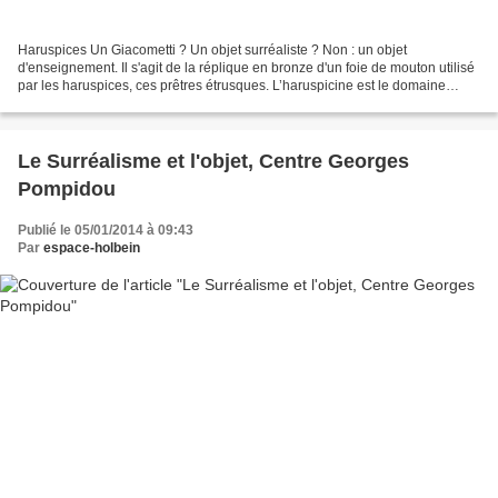
Haruspices Un Giacometti ? Un objet surréaliste ? Non : un objet
d'enseignement. Il s'agit de la réplique en bronze d'un foie de mouton utilisé
par les haruspices, ces prêtres étrusques. L’haruspicine est le domaine
d’expertise religieuse étrusque par...
Le Surréalisme et l'objet, Centre Georges
Pompidou
Publié le 05/01/2014 à 09:43
Par
espace-holbein