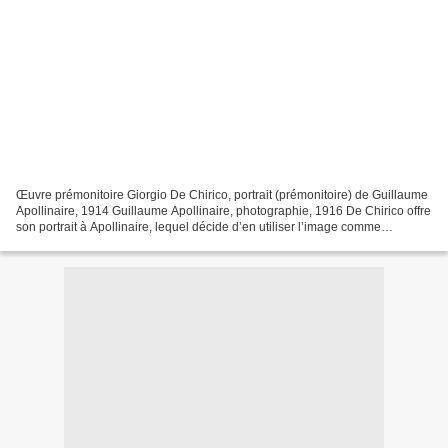
Œuvre prémonitoire Giorgio De Chirico, portrait (prémonitoire) de Guillaume
Apollinaire, 1914 Guillaume Apollinaire, photographie, 1916 De Chirico offre
son portrait à Apollinaire, lequel décide d’en utiliser l’image comme
frontispice de son premier recueil...