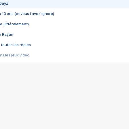
 DayZ
 a 13 ans (et vous l'avez ignoré)
e (littéralement)
im Rayan
 toutes les règles
s les jeux vidéo
us choquant de Rockstar ? - Le scandale BULLY
e plus moche de Steam
du RÊVE tourne au CAUCHEMAR
pendant 8 heures
it… à tort
umiliés par un jeu vidéo
ire - Final Fantasy 8