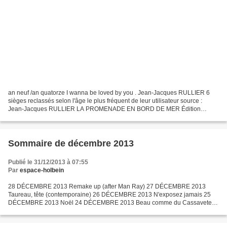
an neuf /an quatorze I wanna be loved by you . Jean-Jacques RULLIER 6
sièges reclassés selon l'âge le plus fréquent de leur utilisateur source :
Jean-Jacques RULLIER LA PROMENADE EN BORD DE MER Édition
MeMo, 2001 . Rose MURPHY I wanna be loved by you...
Sommaire de décembre 2013
Publié le 31/12/2013 à 07:55
Par
espace-holbein
28 DÉCEMBRE 2013 Remake up (after Man Ray) 27 DÉCEMBRE 2013
Taureau, tête (contemporaine) 26 DÉCEMBRE 2013 N'exposez jamais 25
DÉCEMBRE 2013 Noël 24 DÉCEMBRE 2013 Beau comme du Cassavetes
.2 23 DÉCEMBRE 2013 Beau comme du Cassavetes 22 DÉCEMBRE 2013
Waves...