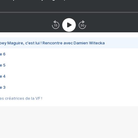
bey Maguire, c'est lui ! Rencontre avec Damien Witecka
e 6
e 5
e 4
e 3
s créatrices de la VF !
e 2
e 1
e Mektoub My Love arrive enfin ! Rencontre avec Shaïn Boumedine et Sal