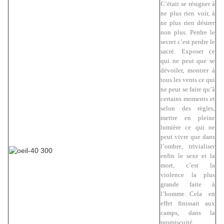
C’était se résigner à
ne plus rien voir, à
ne plus rien désirer
non plus. Perdre le
secret c’est perdre le
sacré. Exposer ce
qui ne peut que se
dévoiler, montrer à
tous les vents ce qui
ne peut se faire qu’à
certains moments et
selon des règles,
mettre en pleine
lumière ce qui ne
peut vivre que dans
l’ombre, trivialiser
enfin le sexe et la
mort, c’est la
violence la plus
grande faite à
l’homme. Cela en
effet finissait aux
camps, dans la
promiscuité