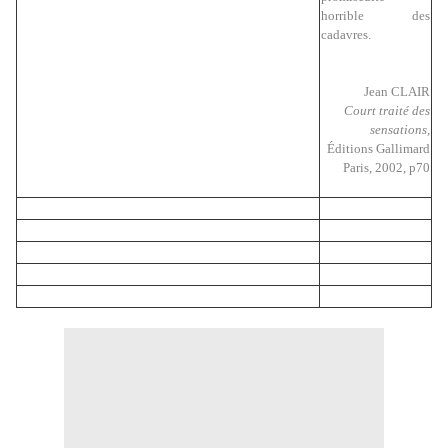
horrible des
cadavres.
Jean CLAIR
Court traité des
sensations
,
Éditions Gallimard
Paris, 2002, p70