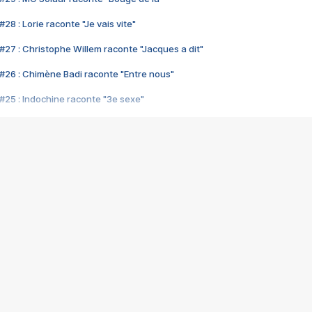
28 : Lorie raconte "Je vais vite"
#27 : Christophe Willem raconte "Jacques a dit"
#26 : Chimène Badi raconte "Entre nous"
#25 : Indochine raconte "3e sexe"
#24 : Zaho raconte "C'est chelou"
#23 : Patrick Bruel raconte "Au café des délices"
#22 : Kyo raconte "Le chemin"
#21 : Nolwenn Leroy raconte "Cassé"
#20 : Patrick Hernandez raconte "Born to be alive"
#19 : Lorie raconte "Près de moi"
#18 : Michael Jones raconte "A nos actes manqués" (avec Jean-Jacque
#17 : Khaled raconte "Aïcha"