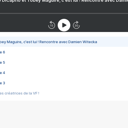
 DiCaprio et Tobey Maguire, c'est lui ! Rencontre avec Dam
bey Maguire, c'est lui ! Rencontre avec Damien Witecka
e 6
e 5
e 4
e 3
s créatrices de la VF !
e 2
e 1
e Mektoub My Love arrive enfin ! Rencontre avec Shaïn Boumedine et Sal