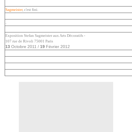
Sagmeister
, c'est fini.
.
Exposition Stefan Sagmeister aux Arts Décoratifs -
107 rue de Rivoli 75001
Paris
13
Octobre 2011
/
19
Février 2012