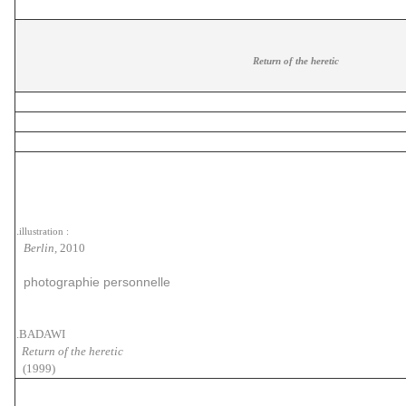
Return of the heretic
.
illustration :
Berlin,
2010
photographie personnelle
.BADAWI
Return of the heretic
(1999)