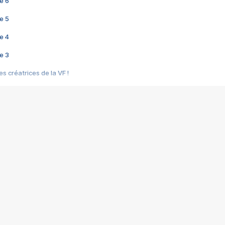
e 6
e 5
e 4
e 3
s créatrices de la VF !
e 2
e 1
e Mektoub My Love arrive enfin ! Rencontre avec Shaïn Boumedine et Sal
i : après Toni en famille
elle réalise le bouleversant Dites lui que je l'aime
ais ! Rencontre autour de Vie privée de Rebecca Zlotowski
 de Marguerite, Grave... Rencontre avec Ella Rumpf
 Les Rêveurs, un film intime sur la santé mentale