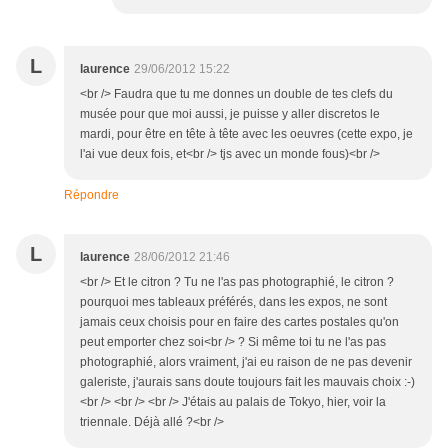
L
laurence
29/06/2012 15:22
<br /> Faudra que tu me donnes un double de tes clefs du
musée pour que moi aussi, je puisse y aller discretos le
mardi, pour être en tête à tête avec les oeuvres (cette expo, je
l'ai vue deux fois, et<br /> tjs avec un monde fous)<br />
Répondre
L
laurence
28/06/2012 21:46
<br /> Et le citron ? Tu ne l'as pas photographié, le citron ?
pourquoi mes tableaux préférés, dans les expos, ne sont
jamais ceux choisis pour en faire des cartes postales qu'on
peut emporter chez soi<br /> ? Si même toi tu ne l'as pas
photographié, alors vraiment, j'ai eu raison de ne pas devenir
galeriste, j'aurais sans doute toujours fait les mauvais choix :-)
<br /> <br /> <br /> J'étais au palais de Tokyo, hier, voir la
triennale. Déjà allé ?<br />