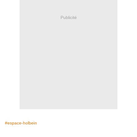
Publicité
#espace-holbein