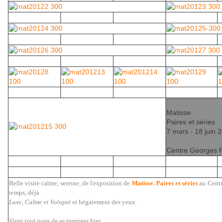
Matisse
Paires et séries
7 mars - 18 juin 
Centre Georges 
Belle visite calme, sereine, de l'exposition de
Matisse. Paires et séries
au Centr
temps, déjà.
Luxe, Calme et Volupté
et bégaiement des yeux.
Vient tout juste de se terminer hier.