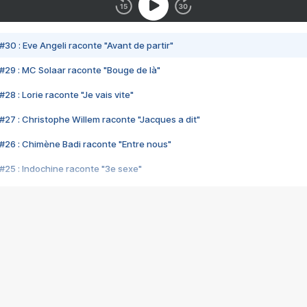
#30 : Eve Angeli raconte "Avant de partir"
#29 : MC Solaar raconte "Bouge de là"
28 : Lorie raconte "Je vais vite"
#27 : Christophe Willem raconte "Jacques a dit"
#26 : Chimène Badi raconte "Entre nous"
#25 : Indochine raconte "3e sexe"
#24 : Zaho raconte "C'est chelou"
#23 : Patrick Bruel raconte "Au café des délices"
#22 : Kyo raconte "Le chemin"
#21 : Nolwenn Leroy raconte "Cassé"
#20 : Patrick Hernandez raconte "Born to be alive"