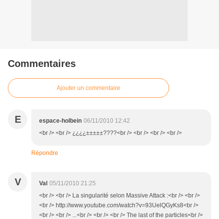
Commentaires
Ajouter un commentaire
E
espace-holbein
06/11/2010 12:42
<br /> <br /> ¿¿¿¿±±±±±????<br /> <br /> <br /> <br />
Répondre
V
Val
05/11/2010 21:25
<br /> <br /> La singularité selon Massive Attack :<br /> <br />
<br /> http://www.youtube.com/watch?v=93UelQGyKs8<br />
<br /> <br /> ...<br /> <br /> <br /> The last of the particles<br />