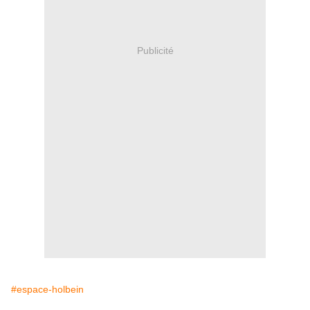
Publicité
#espace-holbein