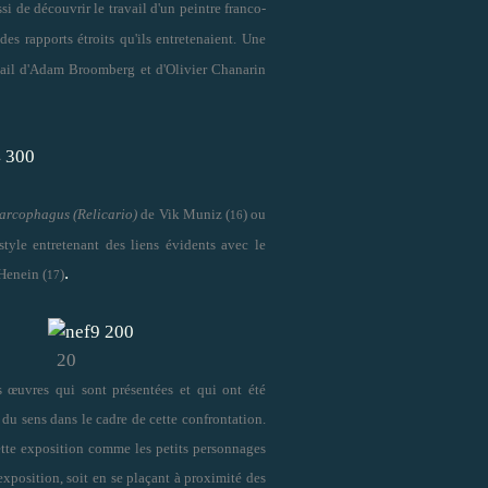
ssi de découvrir le travail d'un peintre franco-
 des rapports étroits qu'ils entretenaient. Une
avail d'Adam Broomberg et d'Olivier Chanarin
arcophagus (Relicario)
de Vik Muniz (
) ou
16
yle entretenant des liens évidents avec le
.
Henein (
)
17
20
les œuvres qui sont présentées et qui ont été
 du sens dans le cadre de cette confrontation.
tte exposition comme les petits personnages
'exposition, soit en se plaçant à proximité des