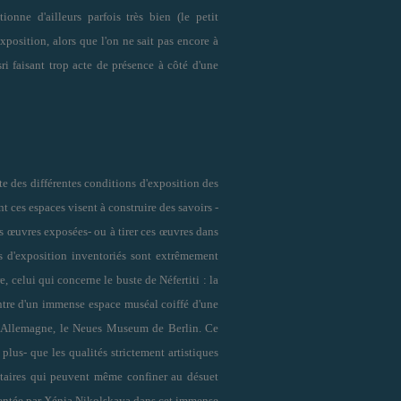
ionne d'ailleurs parfois très bien (le petit
position, alors que l'on ne sait pas encore à
sri faisant trop acte de présence à côté d'une
 des différentes conditions d'exposition des
t ces espaces visent à construire des savoirs -
es œuvres exposées- ou à tirer ces œuvres dans
s d'exposition inventoriés sont extrêmement
e, celui qui concerne le buste de Néfertiti : la
ntre d'un immense espace muséal coiffé d'une
d'Allemagne, le Neues Museum de Berlin. Ce
plus- que les qualités strictement artistiques
itaires qui peuvent même confiner au désuet
sentée par Xénia Nikolskaya dans cet immense