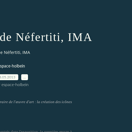
de Néfertiti, IMA
 Néfertiti, IMA
space-holbein
8.05.2013
…
r espace-holbein
raire de l'œuvre d'art : la création des icônes
entrés dans l'exposition, la première œuvre à