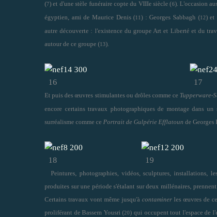
(
) et d'une stèle funéraire copte du VIIIe siècle (
). L'occasion au
7
6
égyptien, ami de Maurice Denis (
) : Georges Sabbagh (
) et
11
12
autre découverte : l'existence du groupe Art et Liberté et du tr
autour de ce groupe (
).
13
16
17
Et puis des œuvres stimulantes ou drôles comme ce
Tupperware-S
encore certains travaux photographiques de montage dans un st
surréalisme comme ce
Portrait de Gulpérie Efflatoun
de Georges 
18
19
Peintures, photographies, vidéos, sculptures, installations, 
produites sur une période s'étalant sur deux millénaires, prennent
Certains travaux vont même jusqu'à
contaminer
les œuvres de ce
proliférant de Bassem Yousri (
) qui occupent tout l'espace de l
20