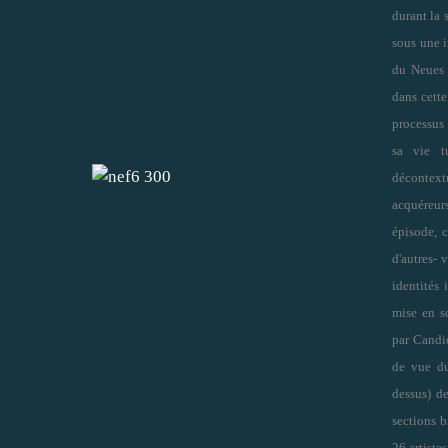
durant la
sous une 
du Neues 
dans cett
processus 
sa vie t
décontext
acquéreu
épisode, 
d'autres- 
identités 
mise en s
par Candid
de vue du
dessus) de
sections b
26 artiste