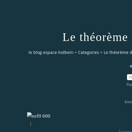
Le théorème 
le blog espace-holbein
>
Categories
>
Le théorème de
e
0
Pa
Itiné
1
À peine 