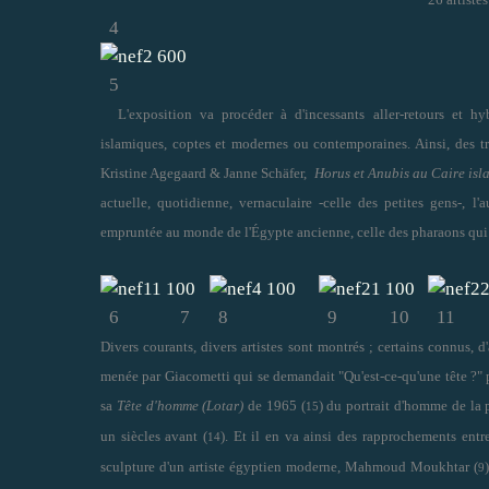
4
5
L'exposition va procéder à d'incessants aller-retours et hy
islamiques, coptes et modernes ou contemporaines. Ainsi, des 
Kristine Agegaard & Janne Schäfer,
Horus et Anubis au Caire isl
actuelle, quotidienne, vernaculaire -celle des petites gens-, l'
empruntée au monde de l'Égypte ancienne, celle des pharaons qui f
6 7
8
9 10
11
Divers courants, divers artistes sont montrés ; certains connus, 
menée par Giacometti qui se demandait "Qu'est-ce-qu'une tête ?" p
sa
Tête d'homme (Lotar)
de 1965 (
) du portrait d'homme de la 
15
un siècles avant (
). Et il en va ainsi des rapprochements entr
14
sculpture d'un artiste égyptien moderne, Mahmoud Moukhtar (
9