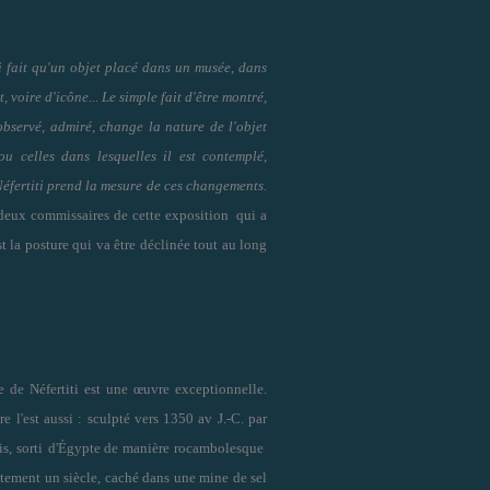
i fait qu'un objet placé dans un musée, dans
 voire d'icône... Le simple fait d'être montré,
 observé, admiré, change la nature de l'objet
ou celles dans lesquelles il est contemplé,
 Néfertiti prend la mesure de ces changements.
s deux commissaires de cette exposition qui a
t la posture qui va être déclinée tout au long
e de Néfertiti est une œuvre exceptionnelle.
re l'est aussi : sculpté vers 1350 av J.-C. par
, sorti
d'Égypte
de manière rocambolesque
ctement un siècle, caché dans une mine de sel