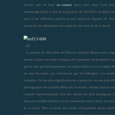
œuvres, soit en étant
en contact
direct avec elles. Cela fonct
personnage placé à côté de la gouache de Paul Klee en début d'ex
quoi il fait référence), parfois un peu moins (la figurine de You
œuvre qui lui abandonne une partie de son sens ou de sa force).
21
La section du
Théorème de Néfertiti
intitulée
Musée
rend compte
œuvres et pose en termes critiques des questions sur la manière don
qui ne sont pas nécessairement en rapport direct avec la nature d
un sens favorable aux institutions qui les hébergent. Les mode
variables. Un des plus significatifs de ce point de vue est, peut-êtr
photographie de Candida Höfer (4) le montre, trônant seul au ce
coupole impressionnante d'un des musées les plus prestigieux 
dispositif semble destiné à nous transmettre autre chose -ou bien 
de ce buste. Mais il existe des modes d'exposition moins autor
comme cette vitrine du musée de l'agriculture du Caire (
) repré