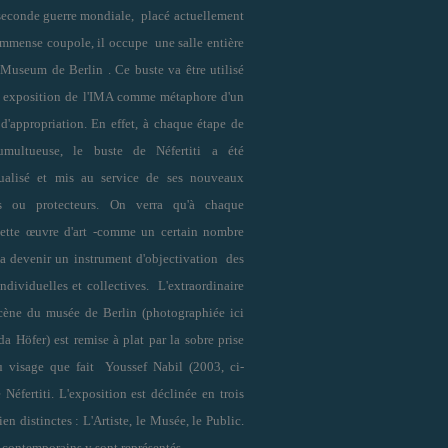
 seconde guerre mondiale, placé
actuellement
immense coupole,
il occupe une salle entière
Museum de Berlin . Ce buste va être utilisé
e exposition de l'IMA comme métaphore d'un
d'appropriation. En effet, à chaque étape de
umultueuse, le buste de Néfertiti a été
ualisé et mis au service de ses nouveaux
rs ou protecteurs. On verra qu'à chaque
cette œuvre d'art -comme un certain nombre
va devenir un instrument d'objectivation des
individuelles et collectives. L'extraordinaire
cène du musée de Berlin (photographiée ici
a Höfer) est remise à plat par la sobre prise
 visage que fait Youssef Nabil (2003, ci-
 Néfertiti. L'exposition est déclinée en trois
ien distinctes : L'Artiste, le Musée, le Public.
s contemporains y sont représentés.