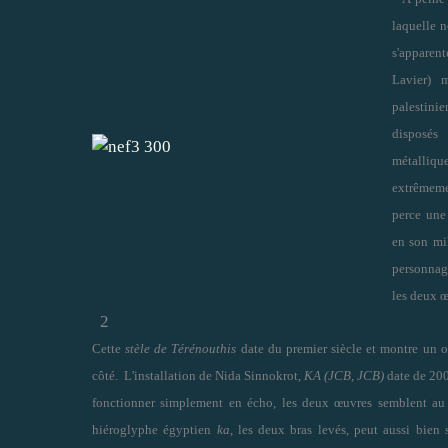
laquelle 
s'apparen
Lavier) 
palestinie
disposés
métallique
extrêmeme
perce une
en son mil
personnage
les deux œ
2
Cette
stèle de Térénouthis
date du premier siècle et montre un 
côté. L'installation de Nida Sinnokrot,
KA (JCB, JCB)
date de 200
fonctionner simplement en écho, les deux œuvres semblent au co
hiéroglyphe égyptien
ka
, les deux bras levés, peut aussi bien