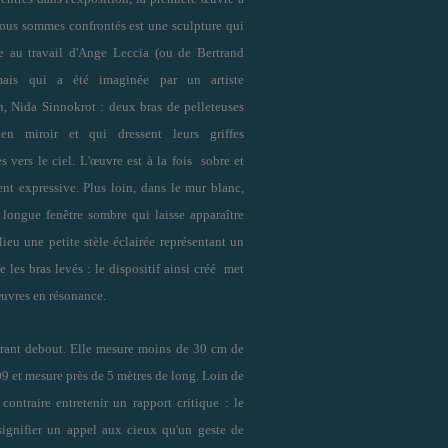
nous sommes confrontés est une sculpture qui
te au travail d'Ange Leccia (ou de Bertrand
mais qui a été imaginée par un artiste
n, Nida Sinnokrot : deux bras de pelleteuses
 en miroir et qui dressent leurs griffes
s vers le ciel. L'œuvre est à la fois sobre et
nt expressive. Plus loin, dans le mur blanc,
 longue fenêtre sombre qui laisse apparaître
ieu une petite stèle éclairée représentant un
 les bras levés : le dispositif ainsi créé met
uvres en résonance.
orant debout. Elle mesure moins de 30 cm de
9 et mesure près de 5 mètres de long. Loin de
ntraire entretenir un rapport critique : le
 signifier un appel aux cieux qu'un geste de