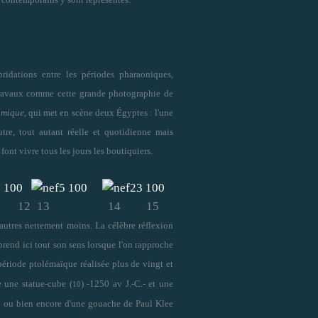
bridations entre les périodes pharaoniques,
travaux comme cette grande photographie de
amique
, qui met en scène deux Égyptes : l'une
autre, tout autant réelle et quotidienne mais
ont vivre tous les jours les boutiquiers.
 12
13
14 15
d'autres nettement moins. La célèbre réflexion
rend ici tout son sens lorsque l'on rapproche
période ptolémaïque réalisée plus de vingt et
e une statue-cube (
) -1250 av J.-C.- et une
10
) ou bien encore d'une gouache de Paul Klee