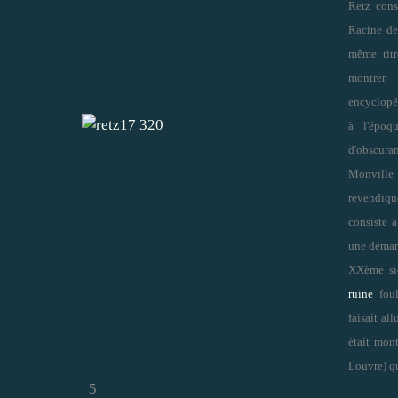
Retz cons
Racine de
même titr
montrer
encyclopéd
à l'époq
d'obscura
Monville
revendiqu
consiste à
une démarc
XXème siè
ruine
foul
faisait al
était mon
Louvre) q
5