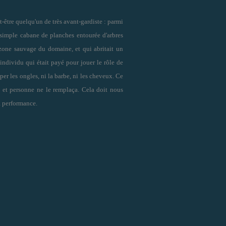
t-être quelqu'un de très avant-gardiste : parmi
 simple cabane de planches entourée d'arbres
e zone sauvage du domaine, et qui abritait un
individu qui était payé pour jouer le rôle de
uper les ongles, ni la barbe, ni les cheveux. Ce
 et personne ne le remplaça. Cela doit nous
a performance.