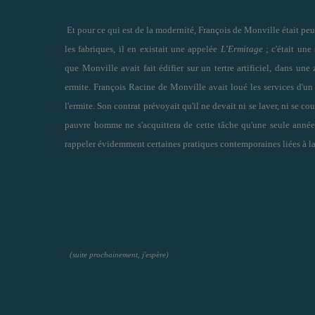
Et pour ce qui est de la modernité, François de Monville était peu
les fabriques, il en existait une appelée
L'Ermitage
; c'était une
que Monville avait fait édifier sur un tertre artificiel, dans un
ermite. François Racine de Monville avait loué les services d'un 
l'ermite. Son contrat prévoyait qu'il ne devait ni se laver, ni se co
pauvre homme ne s'acquittera de cette tâche qu'une seule année
rappeler évidemment certaines pratiques contemporaines liées à l
(suite prochainement, j'espère)