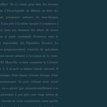
affiné. On s'y réunit pour faire des lectures
s de
L'Encyclopédie
de Diderot ou bien des
 du promeneur solitaire
de Jean-Jacques
 À peu près à la même époque il commence à
nter dans son domaine des arbres de toutes
es et passe commande d'essences rares et
u responsable des Pépinières Royales. Le
a progressivement s'enrichir de spécimens
eut encore admirer à l'occasion de la visite.
781 Monville va faire construire la
Colonne
, 2, 3, 4) qu'il va habiter l'année suivante. Il
vestiges
d'une fausse colonne dorique d'une
pressionnante. Si cette colonne avait existé
, on a calculé que, proportionnellement à sa
 atteindrait à peu près cent vingt mètres de
 l'intérêt de cette construction, outre qu'elle