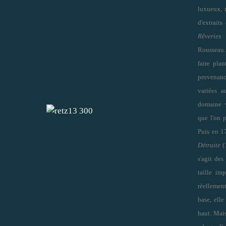
luxueux, r
d'extrait
Rêveries
Rousseau.
faire pla
provenanc
variées a
domaine v
que l'on p
Puis en 1
Détruite
(1
s'agit des
taille im
réellement
base, elle
haut. Mais