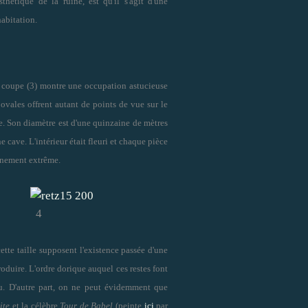
sthétique de la ruine, est qu'il s'agit d'une
habitation.
a coupe (3) montre une occupation astucieuse
 ovales offrent autant de points de vue sur le
te. Son diamètre est d'une quinzaine de mètres
e cave. L'intérieur était fleuri et chaque pièce
finement extrême.
4
tte taille supposent l'existence passée d'une
oduire. L'ordre dorique auquel ces restes font
lu. D'autre part, on ne peut évidemment que
ite
et la célèbre
Tour de Babel
(peinte
ici
par