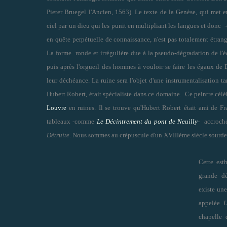
Pieter Bruegel l'Ancien, 1563). Le texte de la Genèse, qui met
ciel par un dieu qui les punit en multipliant les langues et donc -d
en quête perpétuelle de connaissance, n'est pas totalement étrang
La forme ronde et irrégulière due à la pseudo-dégradation de l'é
puis après l'orgueil des hommes à vouloir se faire les égaux de D
leur déchéance. La ruine sera l'objet d'une instrumentalisation t
Hubert Robert, était spécialiste dans ce domaine. Ce peintre célè
Louvre
en ruines.
Il se trouve qu'Hubert Robert
était ami de Fr
tableaux -comme
Le Décintrement du pont de Neuilly
- accroch
Détruite
. Nous sommes au crépuscule d'un XVIIIème siècle sourde
Cette est
grande dé
existe une
appelée
L
chapelle 