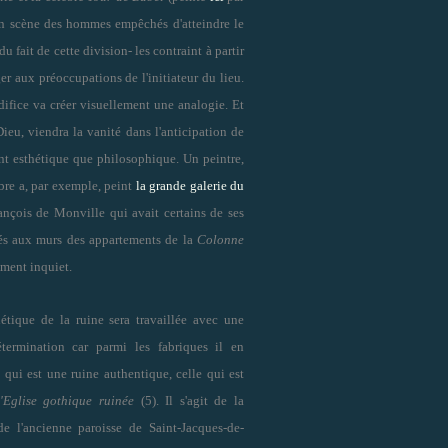
 en scène des hommes empêchés d'atteindre le
u fait de cette division- les contraint à partir
er aux préoccupations de l'initiateur du lieu.
difice va créer visuellement une analogie. Et
ieu, viendra la vanité dans l'anticipation de
ant esthétique que philosophique. Un peintre,
bre a, par exemple, peint
la grande galerie du
ançois de Monville qui avait certains de ses
és aux murs des appartements de la
Colonne
ment inquiet.
hétique de la ruine sera travaillée avec une
termination car parmi les fabriques il en
 qui est une ruine authentique, celle qui est
'Eglise gothique ruinée
(5). Il s'agit de la
de l'ancienne paroisse de Saint-Jacques-de-