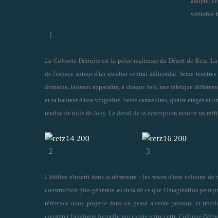
adopte l'e
véritable 
1
La Colonne Détruite
est la pièce maîtresse du Désert de Retz. L
de l'espace autour d'un escalier central hélicoïdal. Seize fenêtres
domaine, laissant apparaître, à chaque fois, une fabrique différen
et sa hauteur d'une vingtaine. Seize cannelures, quatre étages et un
tendue de toile de Jouy. Le détail de la description montre un raf
2
3
L'édifice s'inscrit dans la démesure : les
restes
d'une colonne de ce
construction plus générale au delà de ce que l'imagination peut pr
référence nous projette dans un passé austère puissant et révo
constater l'analogie formelle qui existe entre cette
Colonne Détru