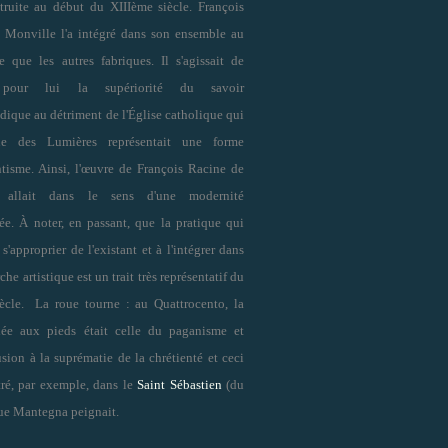
truite au début du XIIIème siècle. François
 Monville l'a intégré dans son ensemble au
e que les autres fabriques. Il s'agissait de
 pour lui la supériorité du savoir
ique au détriment de l'Église catholique qui
ue des Lumières représentait une forme
ntisme. Ainsi, l'œuvre de François Racine de
 allait dans le sens d'une modernité
ée. À noter, en passant, que la pratique qui
 s'approprier de l'existant et à l'intégrer dans
he artistique est un trait très représentatif du
cle. La roue tourne : au Quattrocento, la
ée aux pieds était celle du paganisme et
lusion à la suprématie de la chrétienté et ceci
tré, par exemple, dans le
Saint Sébastien
(du
ue Mantegna peignait.