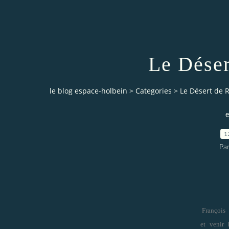
Le Déser
le blog espace-holbein
>
Categories
>
Le Désert de R
e
1
Pa
François 
et venir