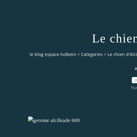
Le chie
le blog espace-holbein
>
Categories
>
Le chien d'Alc
e
2
Pa