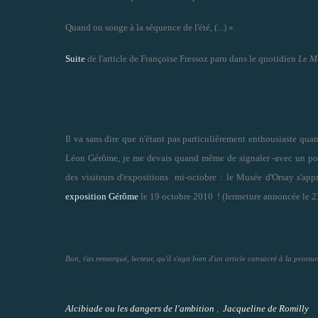
Quand on songe à la séquence de l'été, (...) ».
Suite
de l'article de Françoise Fressoz paru dans le quotidien
Le M
Il va sans dire que n'étant pas particulièrement enthousiaste quan
Léon Gérôme, je me devais quand même de signaler -avec un poil
des visiteurs d'expositions mi-octobre : le Musée d'Orsay s'appr
exposition Gérôme
le 19 octobre 2010 ! (fermeture annoncée le 2
Bon, t'as remarqué, lecteur, qu'il s'agit bien d'un article consacré à la peinture
Alcibiade ou les dangers de l'ambition
,
Jacqueline de Romilly