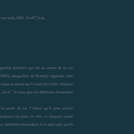
le sur toile,1861, 61x97,5cm,
général athénien qui fut au centre de la vie
 1995),
Jacqueline de Romilly
rapporte cette
coupa la queue qu'il avait fort belle. Stupeur
", dit-il. "Je veux que les Athéniens bavardent
'on parle de lui ? Parce qu'il aime attirer
toujours un plan en tête, et toujours aussi
les Athéniens bavardent à ce sujet afin qu'ils