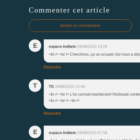
Commenter cet article
Ajouter un commentaire
E
espace-holbein
29/08/2010 13:25
<br /> <br /> Cherchons, ça va occuper (lui nous a déjà
Répondre
T
TG
29/08/2010 12:46
<br /> <br /> L'on connait maintenant l'Alcibiade con
<br /> <br /> <br />
Répondre
E
espace-holbein
29/08/2010 07:58