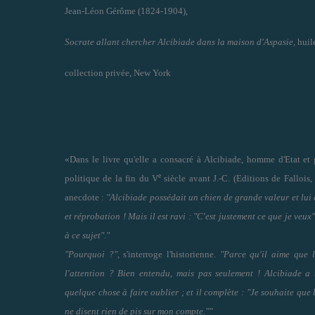
Jean-Léon Gérôme (1824-1904),
Socrate allant chercher Alcibiade dans la maison d'Aspasie
, hui
collection privée, New York
«D
ans le livre qu'elle a consacré à Alcibiade, homme d'Etat et 
e
politique de la fin du V
siècle avant J.-C. (Editions de Fallois,
anecdote :
"Alcibiade possédait un chien de grande valeur et lui 
et réprobation ! Mais il est ravi : "C'est justement ce que je veux
à ce sujet"."
"Pourquoi ?"
, s'interroge l'historienne.
"Parce qu'il aime que l
l'attention ? Bien entendu, mais pas seulement ! Alcibiade a 
quelque chose à faire oublier ; et il complète : "Je souhaite que 
ne disent rien de pis sur mon compte.""