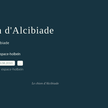
n d'Alcibiade
ibiade
space-holbein
8.08.2010
…
r espace-holbein
Le chien d'Alcibiade