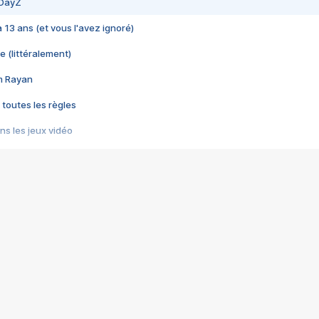
 DayZ
 a 13 ans (et vous l'avez ignoré)
e (littéralement)
im Rayan
 toutes les règles
s les jeux vidéo
us choquant de Rockstar ? - Le scandale BULLY
e plus moche de Steam
du RÊVE tourne au CAUCHEMAR
pendant 8 heures
it… à tort
umiliés par un jeu vidéo
ire - Final Fantasy 8