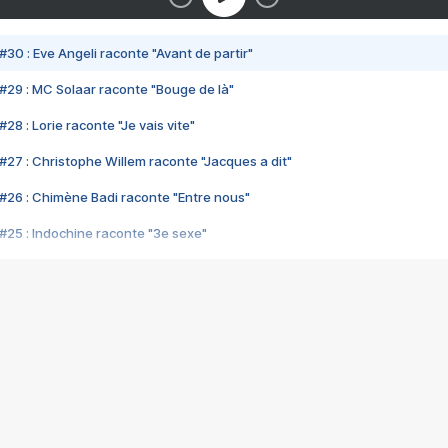
#30 : Eve Angeli raconte "Avant de partir"
#29 : MC Solaar raconte "Bouge de là"
28 : Lorie raconte "Je vais vite"
#27 : Christophe Willem raconte "Jacques a dit"
#26 : Chimène Badi raconte "Entre nous"
#25 : Indochine raconte "3e sexe"
#24 : Zaho raconte "C'est chelou"
#23 : Patrick Bruel raconte "Au café des délices"
#22 : Kyo raconte "Le chemin"
#21 : Nolwenn Leroy raconte "Cassé"
#20 : Patrick Hernandez raconte "Born to be alive"