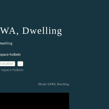
AWA, Dwelling
Dwelling
space-holbein
2.10.2013
…
r espace-holbein
Hiraki SAWA, Dwelling