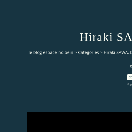
Hiraki S
le blog espace-holbein
>
Categories
>
Hiraki SAWA, 
e
2
Pa