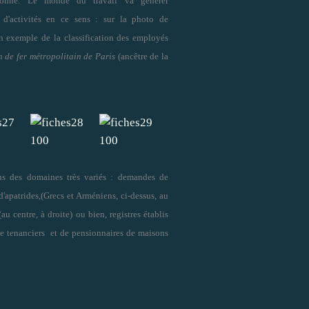
onné. Le monde du travail va générer
d'activités en ce sens : sur la photo de
n exemple de la classification des employés
 de fer métropolitain de Paris
(ancêtre de la
ans des domaines très variés : demandes de
d'apatrides,(Grecs et Arméniens, ci-dessus, au
(
au centre, à droite)
ou bien, registres établis
de tenanciers et de pensionnaires de maisons