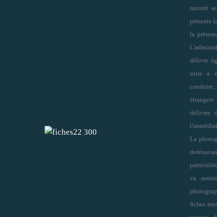
montré se
présente l
la présen
L'administ
délivre é
suite à d
conduire,
étrangers 
délivrer
l'immédiat
La photogr
dorénavant
particuliè
va assis
photograp
fiches re