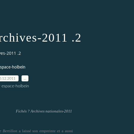
rchives-2011 .2
ves-2011 .2
space-holbein
0.12.2011
…
r espace-holbein
Fichés ? Archives nationales-2011
e Bertillon
a laissé son empreinte et a aussi