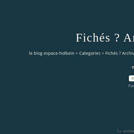
Fichés ? A
le blog espace-holbein
>
Categories
>
Fichés ? Archi
e
3
Pa
Le
systèm