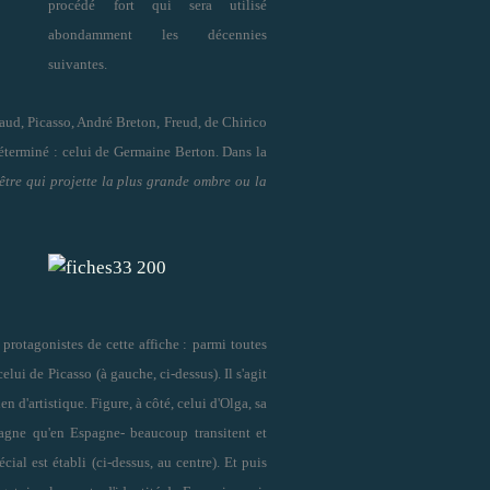
procédé
fort qui sera utilisé
abondamment les décennies
suivantes.
aud, Picasso, André Breton, Freud, de Chirico
éterminé : celui de Germaine Berton. Dans la
'être qui projette la plus grande ombre ou la
 protagonistes de cette affiche :
parmi toutes
celui de
Picasso
(à gauche, ci-dessus). Il s'agit
n d'artistique. Figure, à côté, celui d'Olga, sa
magne qu'en Espagne- beaucoup transitent et
écial est établi (ci-dessus, au centre). Et puis