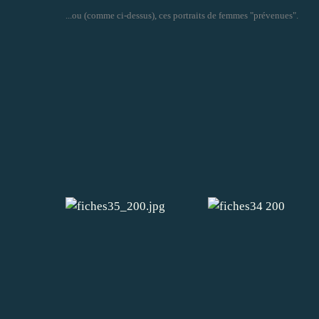
...ou (comme ci-dessus), ces portraits de femmes "prévenues".