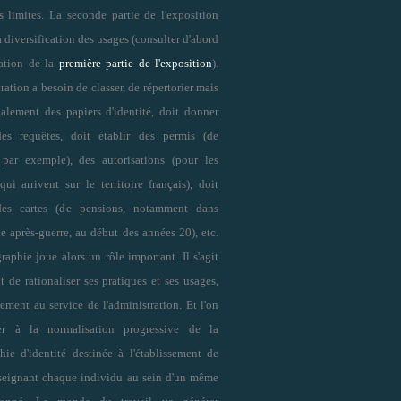
s limites. La seconde partie de l'exposition
a diversification des usages (consulter d'abord
tation de la
première partie de l'exposition
).
ration a besoin de classer, de répertorier mais
galement des papiers d'identité, doit donner
es requêtes, doit établir des permis (de
 par exemple), des autorisations (pour les
qui arrivent sur le territoire français), doit
 des cartes (de pensions, notamment dans
e après-guerre, au début des années 20), etc.
aphie joue alors un rôle important. Il s'agit
 de rationaliser ses pratiques et ses usages,
rement au service de l'administration. Et l'on
ter à la normalisation progressive de la
hie d'identité destinée à l'établissement de
nseignant chaque individu au sein d'un même