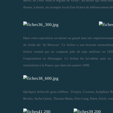
arrive, en 1940 -sous le régime de Vichy-, un décret qui rend oblig
dessus, à droite, un exemple local d'un fichier de référencement des
Dans cette exposition est dressé un grand mur, très impressionnant,
du fonds dit "de Moscou". Ce fichier a une histoire extraordinai
fichier central qui en comptait près de sept millions en 193
l'emportèrent en Allemagne. Ce fichier fut lui-même saisi en 
restituèrent à la France que dans les années 1990.
Quelques fiches de gens célèbres : Foujita, Cocteau, Joséphine 
Becket, Sacha Guitry, Thomas Mann, Fritz Lang, Pabst, Erich, von 