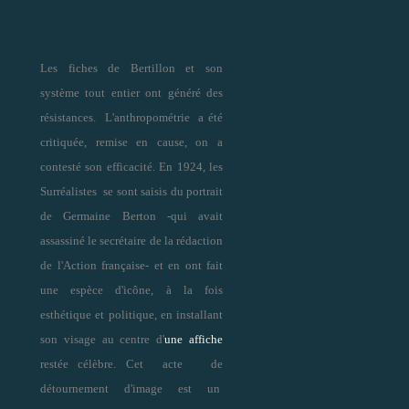
Les fiches de Bertillon et son
système tout entier ont généré des
résistances. L'anthropométrie a été
critiquée, remise en cause, on a
contesté son efficacité. En 1924, les
Surréalistes se sont saisis du portrait
de Germaine Berton -qui avait
assassiné le secrétaire de la rédaction
de l'Action française- et en ont fait
une espèce d'icône, à la fois
esthétique et politique, en installant
son visage au centre d'
une affiche
restée célèbre. Cet acte de
détournement d'image
est un