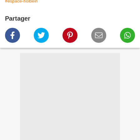
#espace-holbein
Partager