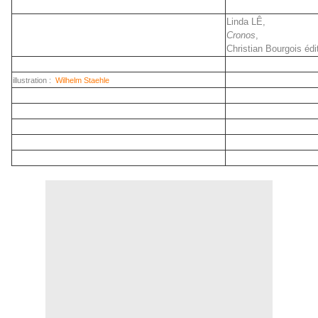
Linda LÊ,
Cronos
,
Christian Bourgois édi
illustration :
Wilhelm Staehle