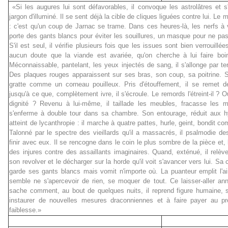
«Si les augures lui sont défavorables, il convoque les astrolâtres et 
jargon d'illuminé. Il se sent déjà la cible de cliques liguées contre lui. Le mo
: c'est qu'un coup de Jarnac se trame. Dans ces heures-là, les nerfs à vi
porte des gants blancs pour éviter les souillures, un masque pour ne pas in
S'il est seul, il vérifie plusieurs fois que les issues sont bien verrouillées
aucun doute que la viande est avariée, qu'on cherche à lui faire boir
Méconnaissable, pantelant, les yeux injectés de sang, il s'allonge par te
Des plaques rouges apparaissent sur ses bras, son coup, sa poitrine. 
gratte comme un corneau pouilleux. Pris d'étouffement, il se remet deb
jusqu'à ce que, complètement ivre, il s'écroule. Le remords l'étreint-il ? 
dignité ? Revenu à lui-même, il taillade les meubles, fracasse les mi
s'enferme à double tour dans sa chambre. Son entourage, réduit aux h
atteint de lycanthropie : il marche à quatre pattes, hurle, geint, bondit co
Talonné par le spectre des vieillards qu'il a massacrés, il psalmodie 
finir avec eux. Il se rencogne dans le coin le plus sombre de la pièce et, 
des injures contre des assaillants imaginaires. Quand, exténué, il relève
son revolver et le décharger sur la horde qu'il voit s'avancer vers lui. Sa
garde ses gants blancs mais vomit n'importe où. La puanteur emplit l'ai
semble ne s'apercevoir de rien, se moquer de tout. Ce laisser-aller a
sache comment, au bout de quelques nuits, il reprend figure humaine, s
instaurer de nouvelles mesures draconniennes et à faire payer au 
faiblesse.»