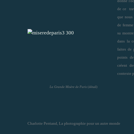
donne l'o
de ce trav
que nous 
de femme e
su montrer
dans la c
faites de
points de
créent de
contexte p
La Grande Misère de Paris
(détail)
Charlotte Perriand, La photographie pour un autre monde