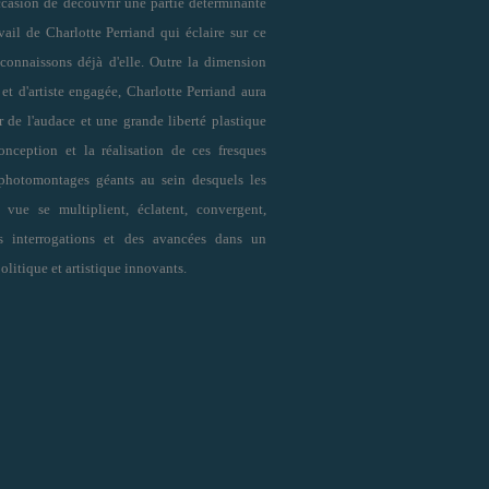
ccasion de découvrir une partie déterminante
ail de Charlotte Perriand qui éclaire sur ce
connaissons déjà d'elle. Outre la dimension
t d'artiste engagée, Charlotte Perriand aura
 de l'audace et une grande liberté plastique
onception et la réalisation de ces fresques
 photomontages géants au sein desquels les
 vue se multiplient, éclatent, convergent,
s interrogations et des avancées dans un
olitique et artistique innovants.