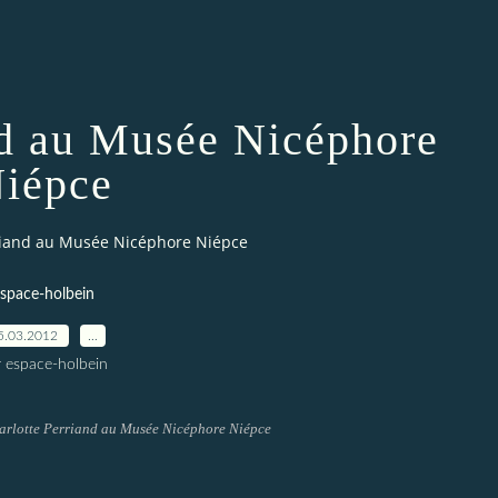
nd au Musée Nicéphore
iépce
riand au Musée Nicéphore Niépce
space-holbein
5.03.2012
…
r espace-holbein
arlotte Perriand au Musée Nicéphore Niépce