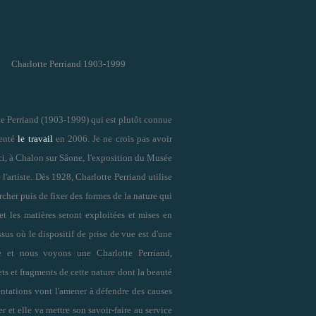
Charlotte Perriand 1903-1999
e Perriand (1903-1999) qui est plutôt connue
senté
le travail
en 2006. Je ne crois pas avoir
ci, à Chalon sur Sâone, l'exposition du Musée
'artiste. Dès 1928, Charlotte Perriand utilise
cher puis de fixer des formes de la nature qui
 et les matières seront exploitées et mises en
us où le dispositif de prise de vue est d'une
re et nous voyons une Charlotte Perriand,
jets et fragments de cette nature dont la beauté
uentations vont l'amener à défendre des causes
r et elle va mettre son savoir-faire au service