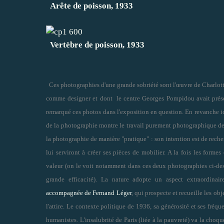
Arête de poisson, 1933
Vertèbre de poisson, 1933
Ces photographies d'une grande sobriété sont l'œuvre de Charlott
comme designer et dont le centre Georges Pompidou avait pré
remarqué ces photos dans l'exposition en question. En revanche i
de la photographie montre le travail purement photographique de l
la photographie de manière "pratique" : son intention est de recher
lui serviront à créer ses pièces de mobilier. A la fois les formes
valeur (on le voit notamment dans ces deux photographies ci-dess
grande efficacité). La nature adopte un aspect extraordinai
accompagnée de Fernand Léger
, qui prospecte et recueille les ob
l'attire. Le contexte politique de 1936, sa générosité et ses fréq
humanistes. L'insalubrité de Paris (liée à la pauvreté) va la choque