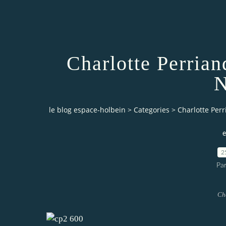
Charlotte Perria
N
le blog espace-holbein
>
Categories
>
Charlotte Per
e
2
Pa
Ch