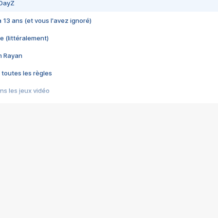
 DayZ
 a 13 ans (et vous l'avez ignoré)
e (littéralement)
im Rayan
 toutes les règles
s les jeux vidéo
us choquant de Rockstar ? - Le scandale BULLY
e plus moche de Steam
du RÊVE tourne au CAUCHEMAR
pendant 8 heures
it… à tort
umiliés par un jeu vidéo
ire - Final Fantasy 8