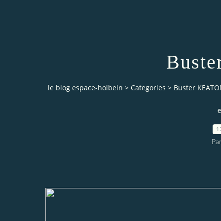
Bust
le blog espace-holbein
>
Categories
>
Buster KEATO
e
1
Pa