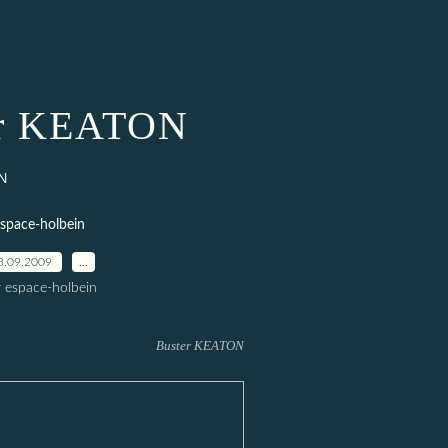
er KEATON
N
space-holbein
3.09.2009
…
r espace-holbein
Buster KEATON