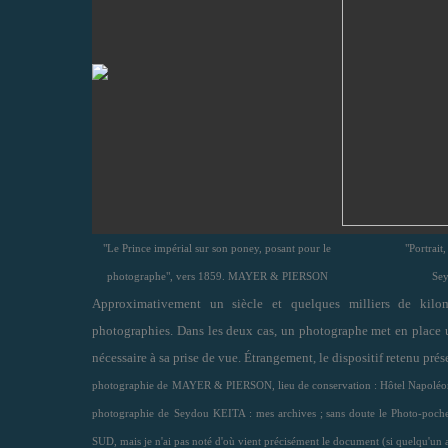
"Le Prince impérial sur son poney, posant pour le
"Portrait
photographe", vers 1859. MAYER & PIERSON
Se
Approximativement un siècle et quelques milliers de kilo
photographies. Dans les deux cas, un photographe met en place u
nécessaire à sa prise de vue. É
trangement, l
e dispositif retenu prés
photographie de
MAYER & PIERSON, lieu de conservation : Hôtel Napoléo
photographie de
Seydou KEITA : mes archives ; sans doute le Photo-poc
SUD, mais je n'ai pas noté d'où vient précisément le document (si quelqu'un a