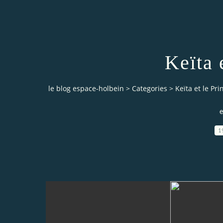
Keïta 
le blog espace-holbein
>
Categories
>
Keïta et le Pri
e
1