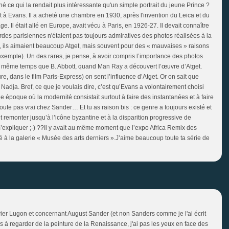
viné ce qui la rendait plus intéressante qu'un simple portrait du jeune Prince ?
out à Evans. Il a acheté une chambre en 1930, après l'invention du Leica et du
sage. Il était allé en Europe, avait vécu à Paris, en 1926-27. Il devait connaître
ardes parisiennes n'étaient pas toujours admiratives des photos réalisées à la
i, ils aimaient beaucoup Atget, mais souvent pour des « mauvaises » raisons
exemple). Un des rares, je pense, à avoir compris l’importance des photos
y, en même temps que B. Abbott, quand Man Ray a découvert l’œuvre d’Atget.
dans le film Paris-Express) on sent l’influence d’Atget. Or on sait que
 Nadja. Bref, ce que je voulais dire, c’est qu’Evans a volontairement choisi
 époque où la modernité consistait surtout à faire des instantanées et à faire
oute pas vrai chez Sander… Et tu as raison bis : ce genre a toujours existé et
t remonter jusqu’à l’icône byzantine et à la disparition progressive de
 m’expliquer ;-) ??Il y avait au même moment que l’expo Africa Remix des
 à la galerie « Musée des arts derniers ».J’aime beaucoup toute ta série de
livier Lugon et concernant August Sander (et non Sanders comme je l'ai écrit
 à regarder de la peinture de la Renaissance, j'ai pas les yeux en face des