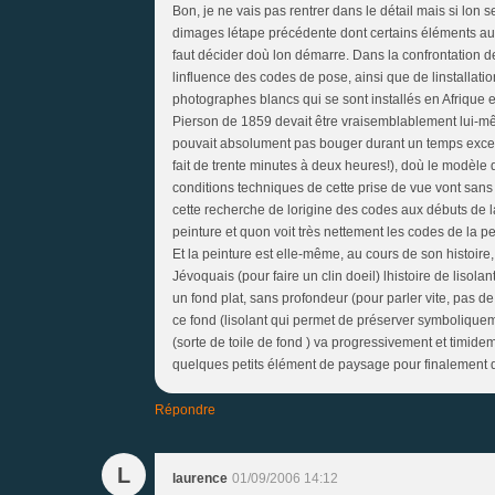
Bon, je ne vais pas rentrer dans le détail mais si lon s
dimages létape précédente dont certains éléments auraie
faut décider doù lon démarre. Dans la confrontation
linfluence des codes de pose, ainsi que de linstallat
photographes blancs qui se sont installés en Afriqu
Pierson de 1859 devait être vraisemblablement lui-même
pouvait absolument pas bouger durant un temps excessive
fait de trente minutes à deux heures!), doù le modèle q
conditions techniques de cette prise de vue vont sans 
cette recherche de lorigine des codes aux débuts de
peinture et quon voit très nettement les codes de la p
Et la peinture est elle-même, au cours de son histoire
Jévoquais (pour faire un clin doeil) lhistoire de liso
un fond plat, sans profondeur (pour parler vite, pas d
ce fond (lisolant qui permet de préserver symboliquem
(sorte de toile de fond ) va progressivement et timide
quelques petits élément de paysage pour finalement dis
Répondre
L
laurence
01/09/2006 14:12