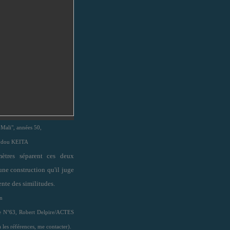
, Mali", années 50,
ydou KEITA
mètres séparent ces deux
ne construction qu'il juge
ente des similitudes.
n
he N°63, Robert Delpire/ACTES
 les références, me contacter).