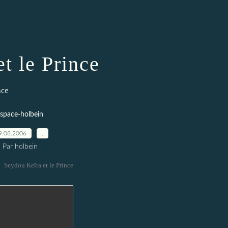
et le Prince
nce
space-holbein
9.08.2006
…
Par holbein
Seydou Keïta et le Prince