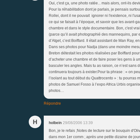
Oui, c'est ça, une photo ratée... mais alors, ont-ils de
Pour la réhabilitation dont je parlais, je pensais surt
Rollei, dont il ne pouvait ignorer ni l'existence, ni l'u
ce qui se faisait à l’époque, et savoir que les avant-g
chambre et dans le style documentaire. Bon, c'est vra
(parce qu’il avait photographié des mannequins, par 
d’Atget, c’est Boiffard. Il était assistant de Man Ra
Dans ses photos pour Nadja (dans une moindre mesure, 
Breton détestait les photos réalisées par Boiffard pour
d’acheter une chambre et de faire poser les gens à une
basculer les angles. Mais tu as raison, ce n’est sans d
continuera toujours à exister.Pour ta phrase : « on peu
l’isolant au tout début du Quattrocento » : tu pourras
photos de Samuel Fosso à l’expo Africa Urbis organisé
photos…
Répondre
H
holbein
29/08/2006 13:39
Bon, je le refais ;Notes de lecture sur le bouquin d'O
dans mon 1er comm ; après une petite dizaine de jours