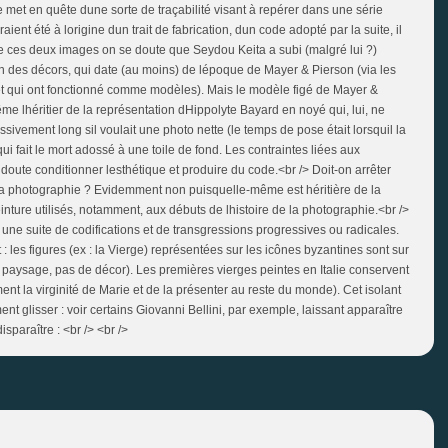
e met en quête dune sorte de traçabilité visant à repérer dans une série
nt été à lorigine dun trait de fabrication, dun code adopté par la suite, il
 de ces deux images on se doute que Seydou Keita a subi (malgré lui ?)
ion des décors, qui date (au moins) de lépoque de Mayer & Pierson (via les
e et qui ont fonctionné comme modèles). Mais le modèle figé de Mayer &
 lhéritier de la représentation dHippolyte Bayard en noyé qui, lui, ne
ment long sil voulait une photo nette (le temps de pose était lorsquil la
ui fait le mort adossé à une toile de fond. Les contraintes liées aux
doute conditionner lesthétique et produire du code.<br /> Doit-on arrêter
 la photographie ? Evidemment non puisquelle-même est héritière de la
einture utilisés, notamment, aux débuts de lhistoire de la photographie.<br />
, une suite de codifications et de transgressions progressives ou radicales.
lant : les figures (ex : la Vierge) représentées sur les icônes byzantines sont sur
e paysage, pas de décor). Les premières vierges peintes en Italie conservent
ent la virginité de Marie et de la présenter au reste du monde). Cet isolant
ment glisser : voir certains Giovanni Bellini, par exemple, laissant apparaître
paraître : <br /> <br />