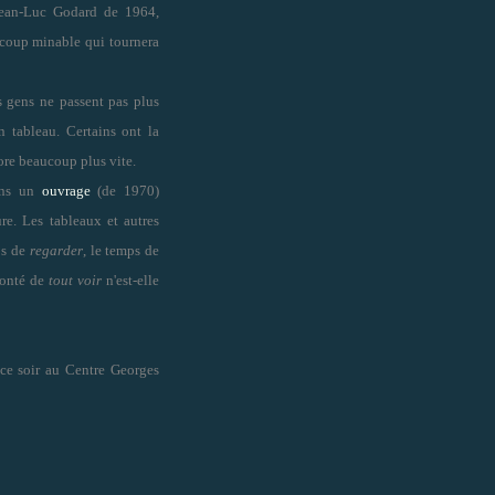
Jean-Luc Godard de 1964,
un coup minable qui tournera
s gens ne passent pas plus
 tableau. Certains ont la
core beaucoup plus vite.
dans un
ouvrage
(de 1970)
re. Les tableaux et autres
ps de
regarder
, le temps de
lonté de
tout voir
n'est-elle
ce soir au Centre Georges