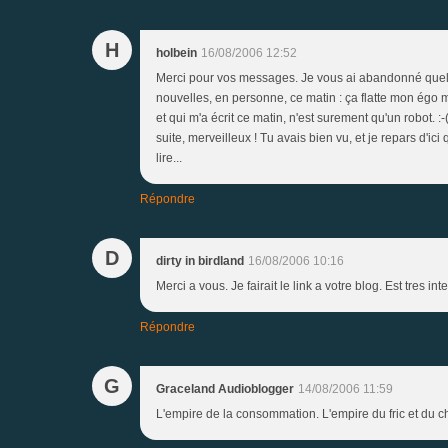
H
holbein
16/08/2006 12:52
Merci pour vos messages. Je vous ai abandonné que
nouvelles, en personne, ce matin : ça flatte mon égo 
et qui m'a écrit ce matin, n'est surement qu'un robot. :
suite, merveilleux ! Tu avais bien vu, et je repars d'ici
lire...
Répondre
D
dirty in birdland
16/08/2006 10:16
Merci a vous. Je fairait le link a votre blog. Est tres in
Répondre
G
Graceland Audioblogger
14/08/2006 11:59
L'empire de la consommation. L'empire du fric et du c