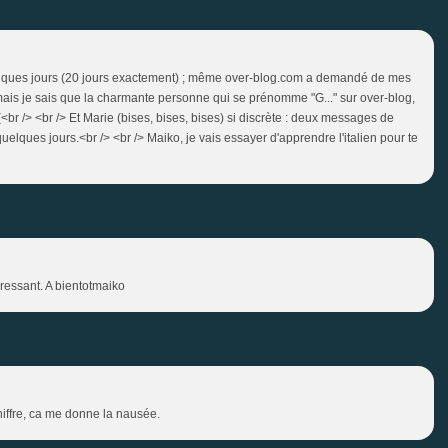
lques jours (20 jours exactement) ; même over-blog.com a demandé de mes
mais je sais que la charmante personne qui se prénomme "G..." sur over-blog,
-(<br /> <br /> Et Marie (bises, bises, bises) si discrète : deux messages de
 quelques jours.<br /> <br /> Maiko, je vais essayer d'apprendre l'italien pour te
teressant. A bientotmaiko
hiffre, ca me donne la nausée.