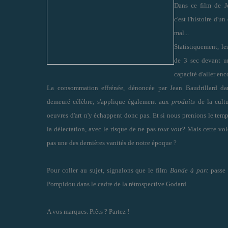
Dans ce film de 
c'est l'histoire d'
mal...
Statistiquement, le
de 3 sec devant un
capacité d'aller en
La consommation effrénée, dénoncée par Jean Baudrillard 
demeuré célèbre, s'applique également aux
produits
de la cultu
oeuvres d'art n'y échappent donc pas. Et si nous prenions le tem
la délectation, avec le risque de ne pas
tout voir
? Mais cette vo
pas une des dernières vanités de notre époque ?
Pour coller au sujet, signalons que le film
Bande à part
passe 
Pompidou dans le cadre de la rétrospective Godard...
A vos marques. Prêts ? Partez !