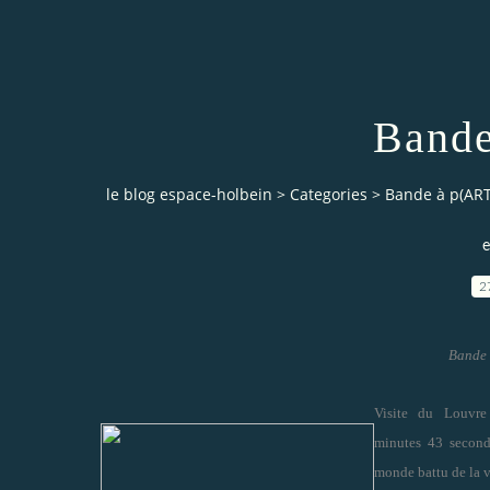
Bande
le blog espace-holbein
>
Categories
>
Bande à p(ART
e
2
Bande 
Visite du Louvr
minutes 43 second
monde battu de la vi