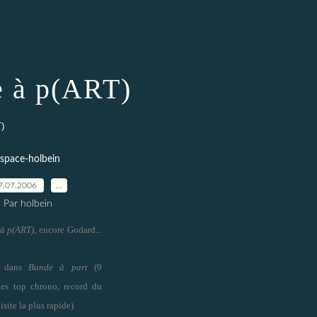
 à p(ART)
)
space-holbein
7.07.2006
…
Par holbein
à p(ART)
,
encore
Godard...
e dans
Bande à part
(9
es top chrono, record du
site la plus rapide).