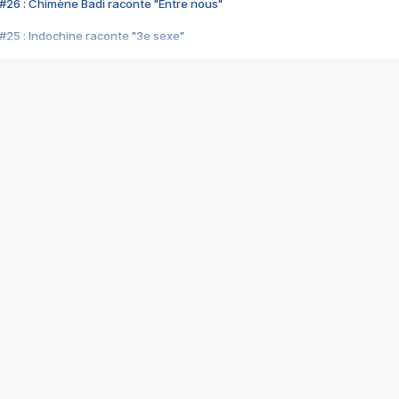
#26 : Chimène Badi raconte "Entre nous"
#25 : Indochine raconte "3e sexe"
#24 : Zaho raconte "C'est chelou"
#23 : Patrick Bruel raconte "Au café des délices"
#22 : Kyo raconte "Le chemin"
#21 : Nolwenn Leroy raconte "Cassé"
#20 : Patrick Hernandez raconte "Born to be alive"
#19 : Lorie raconte "Près de moi"
#18 : Michael Jones raconte "A nos actes manqués" (avec Jean-Jacque
#17 : Khaled raconte "Aïcha"
#16 : Corneille raconte "Parce qu'on vient de loin"
#15 : Indochine raconte "L'aventurier"
14 : Lorie raconte "Sur un air latino"