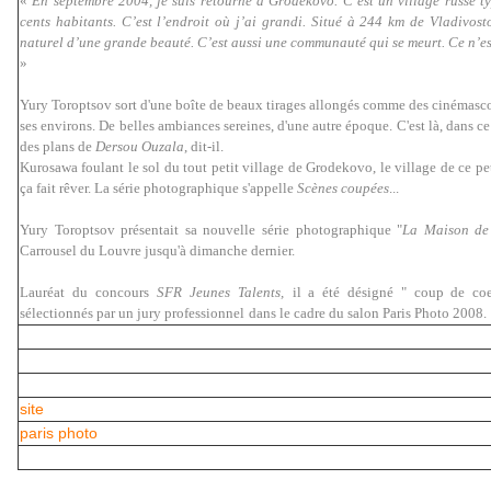
«
En septembre 2004, je suis retourné à Grodekovo. C’est un village russe t
cents habitants. C’est l’endroit où j’ai grandi. Situé à 244 km de Vladivos
naturel d’une grande beauté. C’est aussi une communauté qui se meurt. Ce n’est
»
Yury
Toroptsov sort d'une boîte de beaux tirages allongés comme des cinémasco
ses environs. De belles ambiances sereines, d'une autre époque. C'est là, dans c
des plans de
Dersou Ouzala
, dit-il.
Kurosawa foulant le sol du tout petit village de Grodekovo, le village de ce p
ça fait rêver. La série photographique s'appelle
Scènes coupées
...
Yury Toroptsov présentait sa nouvelle série photographique "
La Maison de
Carrousel du Louvre jusqu'à dimanche dernier.
Lauréat du concours
SFR Jeunes Talents,
il a été désigné " coup de coe
sélectionnés par un jury professionnel
dans le cadre du salon Paris Photo 2008.
site
paris photo