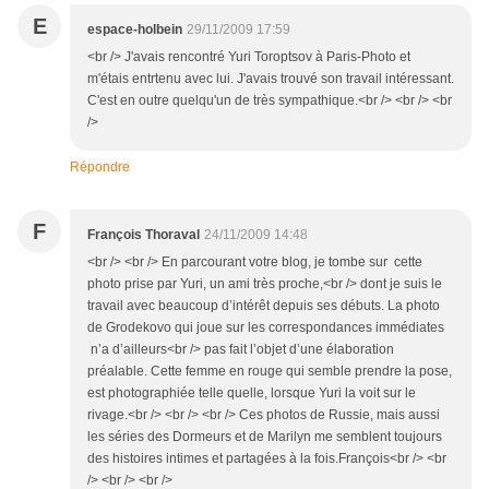
E
espace-holbein
29/11/2009 17:59
<br /> J'avais rencontré Yuri Toroptsov à Paris-Photo et
m'étais entrtenu avec lui. J'avais trouvé son travail intéressant.
C'est en outre quelqu'un de très sympathique.<br /> <br /> <br
/>
Répondre
F
François Thoraval
24/11/2009 14:48
<br /> <br /> En parcourant votre blog, je tombe sur cette
photo prise par Yuri, un ami très proche,<br /> dont je suis le
travail avec beaucoup d’intérêt depuis ses débuts. La photo
de Grodekovo qui joue sur les correspondances immédiates
n’a d’ailleurs<br /> pas fait l’objet d’une élaboration
préalable. Cette femme en rouge qui semble prendre la pose,
est photographiée telle quelle, lorsque Yuri la voit sur le
rivage.<br /> <br /> <br /> Ces photos de Russie, mais aussi
les séries des Dormeurs et de Marilyn me semblent toujours
des histoires intimes et partagées à la fois.François<br /> <br
/> <br /> <br />