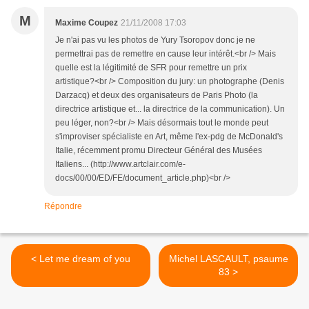
M
Maxime Coupez
21/11/2008 17:03
Je n'ai pas vu les photos de Yury Tsoropov donc je ne
permettrai pas de remettre en cause leur intérêt.<br /> Mais
quelle est la légitimité de SFR pour remettre un prix
artistique?<br /> Composition du jury: un photographe (Denis
Darzacq) et deux des organisateurs de Paris Photo (la
directrice artistique et... la directrice de la communication). Un
peu léger, non?<br /> Mais désormais tout le monde peut
s'improviser spécialiste en Art, même l'ex-pdg de McDonald's
Italie, récemment promu Directeur Général des Musées
Italiens... (http://www.artclair.com/e-
docs/00/00/ED/FE/document_article.php)<br />
Répondre
< Let me dream of you
Michel LASCAULT, psaume
83 >