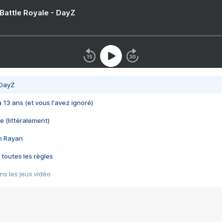
 Battle Royale - DayZ
 DayZ
 a 13 ans (et vous l'avez ignoré)
e (littéralement)
im Rayan
 toutes les règles
s les jeux vidéo
us choquant de Rockstar ? - Le scandale BULLY
e plus moche de Steam