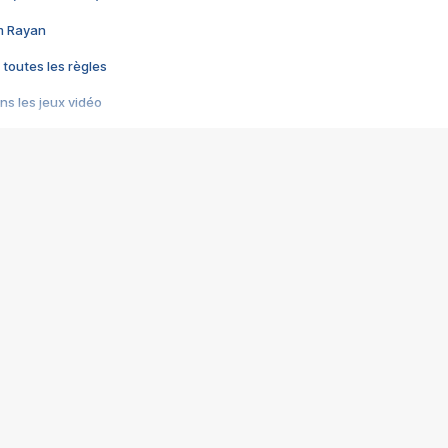
im Rayan
 toutes les règles
s les jeux vidéo
us choquant de Rockstar ? - Le scandale BULLY
e plus moche de Steam
du RÊVE tourne au CAUCHEMAR
pendant 8 heures
it… à tort
umiliés par un jeu vidéo
ire - Final Fantasy 8
ti un empire - Age of Empires
story DOFUS