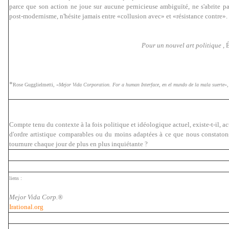
parce que son action ne joue sur aucune pernicieuse ambiguïté, ne s'abrite pa
post-modernisme, n'hésite jamais entre «collusion avec» et «résistance contre».
Pour un nouvel art politique
, 
*
Rose Gugglielmetti, «
Mejor Vida Corporation. For a human Interface, en el mundo de la mala suerte
»,
Compte tenu du contexte à la fois politique et idéologique actuel, existe-t-il, a
d'ordre artistique comparables ou du moins adaptées à ce que nous constaton
tournure chaque jour de plus en plus inquiétante ?
liens :
Mejor Vida Corp.®
Irational.org