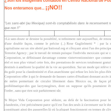
¿Son los indigentes contados en Censo Nacional de Po
¡¡NO!!
Nos enteramos que...
"Les sans-abri (au Mexique) sont-ils comptabilisés dans le recensement 
que non !!"
«Là sans doute se dessine la possiblité, si infiniment rare aujourd'hui, de ren
d'une double façon, comme le précise (...) Rose Guglielmetti * : par la 
capitalisme sur un site abrité par Irational.org et côtoyant ainsi l'un des princi
Terrorist Agency ; par le travail de terrain puisque l'individu mexicain qui s
Corporation, se définissant davantage comme «interventionniste» que comme 
réel et non plus virtuel cette fois, des prestations de services totalement gra
destinés à améliorer la qualité de la vie au quotidien. Sur un mode qui relève tout
du goût pour la clandestinité et d'un anarchisme qui refuse les lois les plus é
Corporation offre à qui le demande de fausses cartes d'étudiant donnant accès à 
de métro permettant de circuler librement dans Mexico ou, de façon p
problématique-des gaz lacrymogènes, dont on suppose qu'ils pourraient êtr
l'ordre...sans que rien soit parfaitement sûr.
Si Mejor Vida Corporation peut séduire, au delà de la fascination pour le
clandestin, c'est précisément parce qu'il est l'un des seuls à s'aventurer sur le do
constituant ainsi des passerelles là où la plupart fonctionnent en termes de cliv