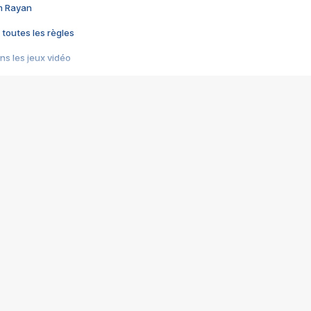
im Rayan
 toutes les règles
s les jeux vidéo
us choquant de Rockstar ? - Le scandale BULLY
e plus moche de Steam
du RÊVE tourne au CAUCHEMAR
pendant 8 heures
it… à tort
umiliés par un jeu vidéo
ire - Final Fantasy 8
ti un empire - Age of Empires
story DOFUS
tard, il crée l'un des pires jeux de tous les temps, MindsEye.