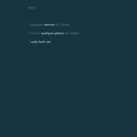
liens:
*
quelques
œuvres
de l'artiste
* encore
quelques photos
de l'artiste
*
ouka leele site