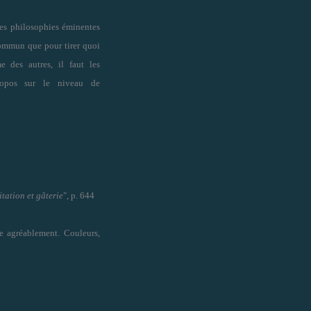
les philosophies éminentes
ommun que pour tirer quoi
 des autres, il faut les
opos sur le niveau de
tation et gâterie
", p. 644
 agréablement. Couleurs,