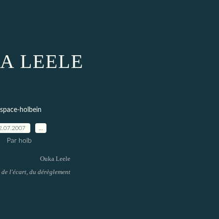
A LEELE
space-holbein
2.07.2007
…
Par holb
Ouka Leele
, de l'écart, du dérèglement