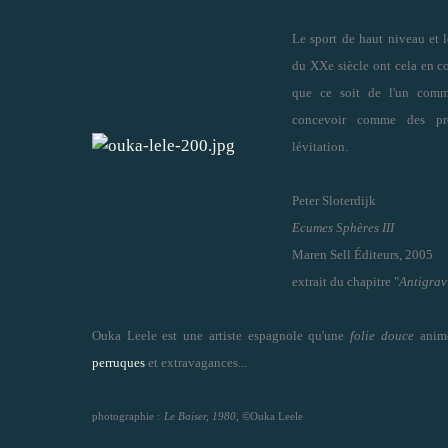
Le sport de haut niveau et 
du XXe siècle ont cela en c
que ce soit de l'un comme
concevoir comme des pr
lévitation.
Peter Sloterdijk
Ecumes Sphères III
Maren Sell Éditeurs, 2005
extrait du chapitre "
Antigravi
Ouka Leele est une artiste espagnole qu'une
folie douce
anime
perruques
et extravagances...
photographie :
Le Baiser, 1980, ©
Ouka Leele