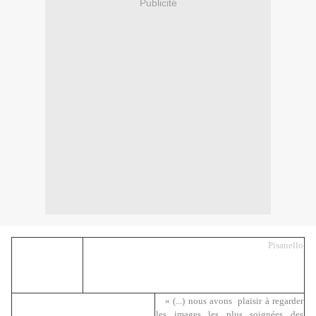
Publicité
Pisanello
« (...) nous avons plaisir à regarder
les images les plus soignées des