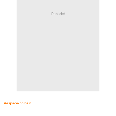
Publicité
#espace-holbein