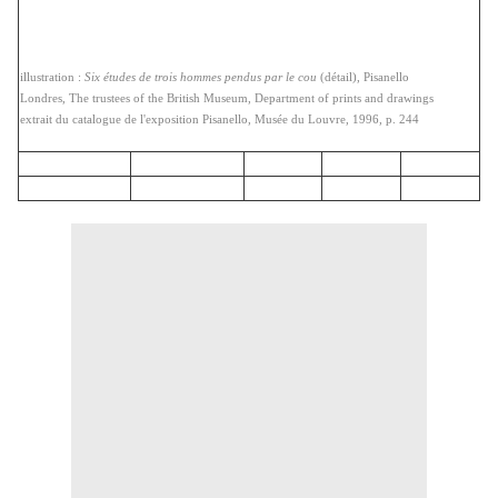
illustration :
Six études de trois hommes pendus par le cou
(détail), Pisanello
Londres, The trustees of the British Museum, Department of prints and drawings
extrait du catalogue de l'exposition Pisanello, Musée du Louvre, 1996, p. 244