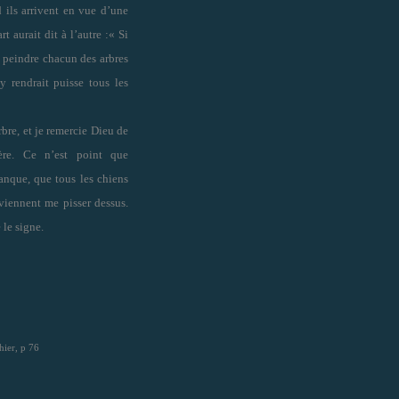
d ils arrivent en vue d’une
rt aurait dit à l’autre :« Si
t peindre chacun des arbres
y rendrait puisse tous les
bre, et je remercie Dieu de
ère. Ce n’est point que
ranque, que tous les chiens
viennent me pisser dessus.
 le signe.
hier, p 76