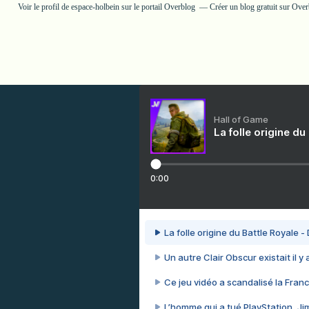
Voir le profil de
espace-holbein
sur le portail Overblog
Créer un blog gratuit sur Ove
Hall of Game
La folle origine du
0:00
La folle origine du Battle Royale -
Un autre Clair Obscur existait il y
Ce jeu vidéo a scandalisé la Franc
L’homme qui a tué PlayStation, J