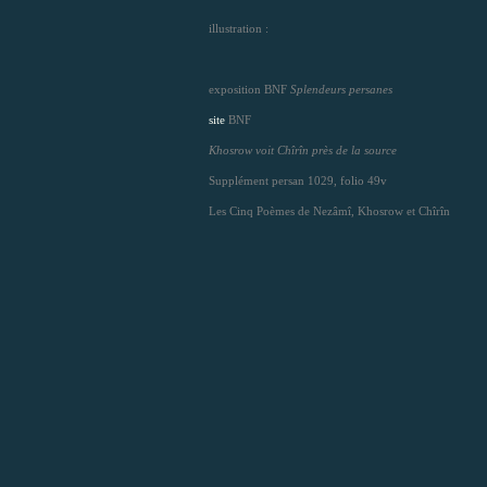
illustration :
exposition BNF
Splendeurs persanes
site
BNF
Khosrow voit Chîrîn près de la source
Supplément persan 1029, folio 49v
Les Cinq Poèmes de Nezâmî, Khosrow et Chîrîn