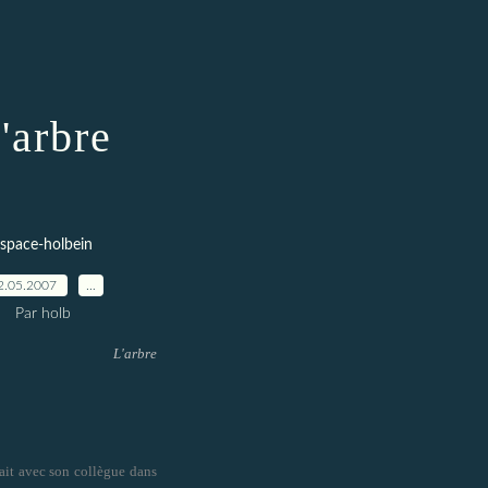
'arbre
space-holbein
2.05.2007
…
Par holb
L'arbre
ait avec son collègue dans