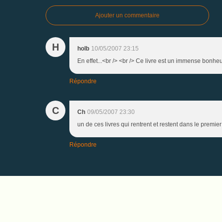
Ajouter un commentaire
H
holb
10/05/2007 23:15
En effet...<br /> <br /> Ce livre est un immense bonheu
Répondre
C
Ch
09/05/2007 23:30
un de ces livres qui rentrent et restent dans le premie
Répondre