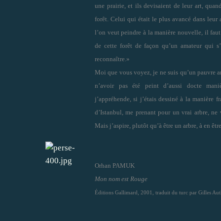
une prairie, et ils devisaient de leur art, quan
forêt. Celui qui était le plus avancé dans leur a
l’on veut peindre à la manière nouvelle, il fau
de cette forêt de façon qu’un amateur qui s’
reconnaître.»
Moi que vous voyez, je ne suis qu’un pauvre ar
n’avoir pas été peint d’aussi docte mani
j’appréhende, si j’étais dessiné à la manière f
d’Istanbul, me prenant pour un vrai arbre, ne 
Mais j’aspire, plutôt qu’à être un arbre, à en être
Orhan PAMUK
Mon nom est Rouge
Éditions Gallimard, 2001, traduit du turc par Gilles Aut