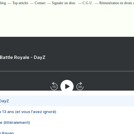
rblog
Top articles
Contact
Signaler un abus
C.G.U.
Rémunération en droits d
 Battle Royale - DayZ
 DayZ
 a 13 ans (et vous l'avez ignoré)
e (littéralement)
im Rayan