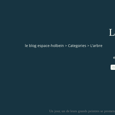
L
le blog espace-holbein
>
Categories
>
L'arbre
e
0
Un jour, un de leurs grands peintres se promen