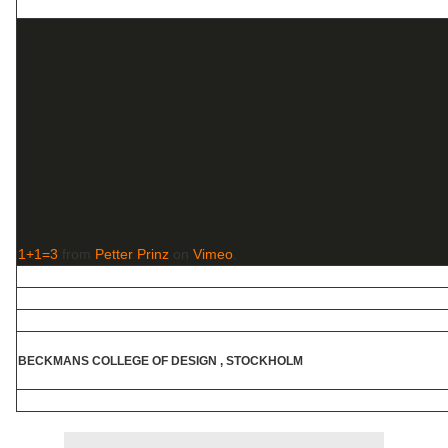
1+1=3
from
Petter Prinz
on
Vimeo
.
BECKMANS COLLEGE OF DESIGN , STOCKHOLM