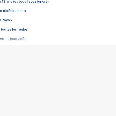
 a 13 ans (et vous l'avez ignoré)
e (littéralement)
im Rayan
 toutes les règles
s les jeux vidéo
us choquant de Rockstar ? - Le scandale BULLY
e plus moche de Steam
du RÊVE tourne au CAUCHEMAR
pendant 8 heures
it… à tort
umiliés par un jeu vidéo
ire - Final Fantasy 8
ti un empire - Age of Empires