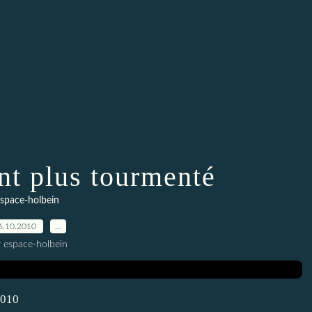
nt plus tourmenté
space-holbein
6.10.2010
…
r espace-holbein
2010