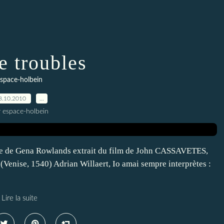
e troubles
space-holbein
8.10.2010
…
r espace-holbein
sage de Gena Rowlands extrait du film de John CASSAVETES,
enise, 1540) Adrian Willaert, Io amai sempre interprètes :
Lire la suite