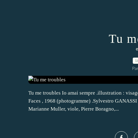
Tu m
e
1
Pa
Tu me troubles Io amai sempre .illustration : vi
Faces , 1968 (photogramme) .Sylvestro GANASSI (V
Marianne Muller, viole, Pierre Boragno,...