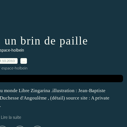
un brin de paille
space-holbein
9.10.2010
…
r espace-holbein
u monde Libre Zingarina .illustration : Jean-Baptiste
hesse d'Angoulème , (détail) source site : A private
.
Lire la suite