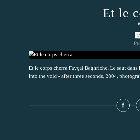
Et le 
e
1
Pa
Et le corps cherra Fayçal Baghriche, Le saut dan
into the void - after three seconds, 2004, photogr