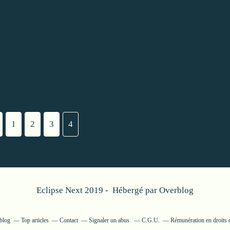
1
2
3
4
Eclipse Next 2019 - Hébergé par
Overblog
rblog
Top articles
Contact
Signaler un abus
C.G.U.
Rémunération en droits d