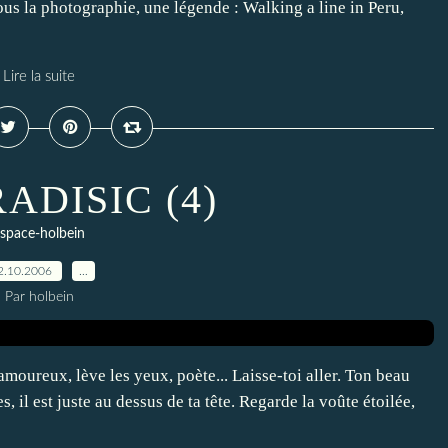
 Sous la photographie, une légende : Walking a line in Peru,
Lire la suite
RADISIC (4)
space-holbein
2.10.2006
…
Par holbein
moureux, lève les yeux, poète... Laisse-toi aller. Ton beau
s, il est juste au dessus de ta tête. Regarde la voûte étoilée,