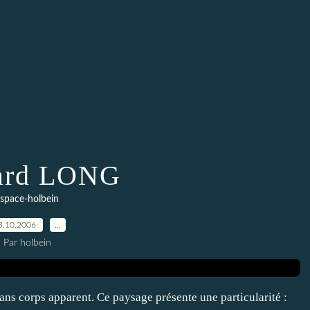
ard LONG
space-holbein
3.10.2006
…
Par holbein
ns corps apparent. Ce paysage présente une particularité :